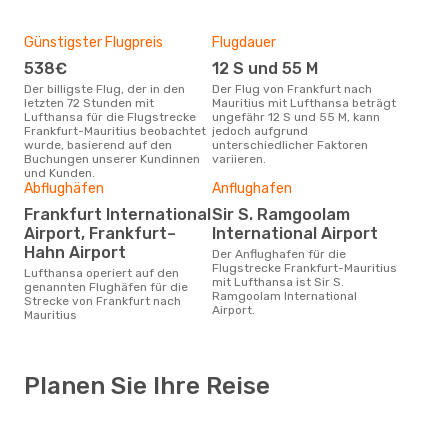
Günstigster Flugpreis
Flugdauer
538€
12 S und 55 M
Der billigste Flug, der in den
Der Flug von Frankfurt nach
letzten 72 Stunden mit
Mauritius mit Lufthansa beträgt
Lufthansa für die Flugstrecke
ungefähr 12 S und 55 M, kann
Frankfurt-Mauritius beobachtet
jedoch aufgrund
wurde, basierend auf den
unterschiedlicher Faktoren
Buchungen unserer Kundinnen
variieren.
und Kunden.
Abflughäfen
Anflughafen
Frankfurt International
Sir S. Ramgoolam
Airport, Frankfurt–
International Airport
Hahn Airport
Der Anflughafen für die
Flugstrecke Frankfurt-Mauritius
Lufthansa operiert auf den
mit Lufthansa ist Sir S.
genannten Flughäfen für die
Ramgoolam International
Strecke von Frankfurt nach
Airport.
Mauritius
Planen Sie Ihre Reise