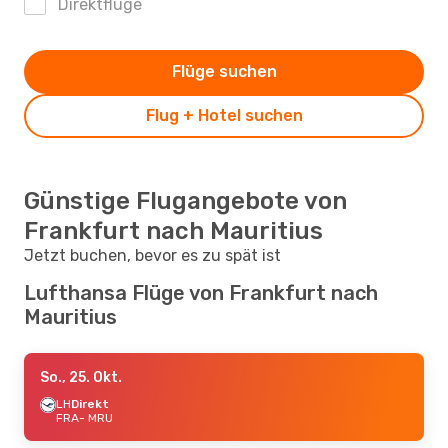
Direktflüge
Flüge suchen
Flug + Hotel suchen
Günstige Flugangebote von
Frankfurt nach Mauritius
Jetzt buchen, bevor es zu spät ist
Lufthansa Flüge von Frankfurt nach
Mauritius
So., 25. Okt.
LH
Direkt
FRA
- MRU