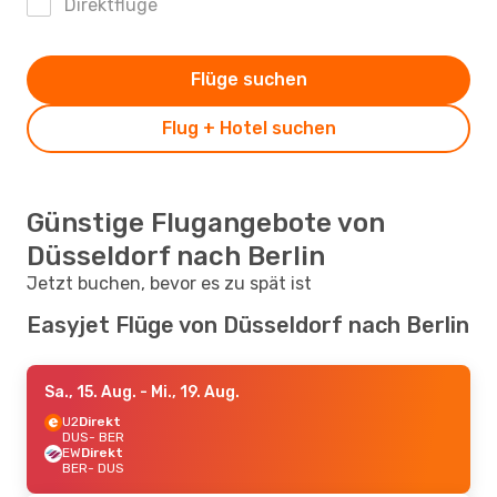
Direktflüge
Flüge suchen
Flug + Hotel suchen
Günstige Flugangebote von
Düsseldorf nach Berlin
Jetzt buchen, bevor es zu spät ist
Easyjet Flüge von Düsseldorf nach Berlin
Sa., 15. Aug.
- Mi., 19. Aug.
U2
Direkt
DUS
- BER
EW
Direkt
BER
- DUS