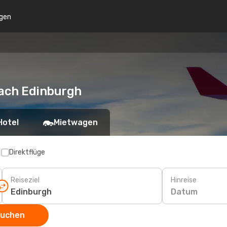
gen
ach Edinburgh
Hotel
Mietwagen
p
Direktflüge
Reiseziel
Hinreise
Datum
suchen