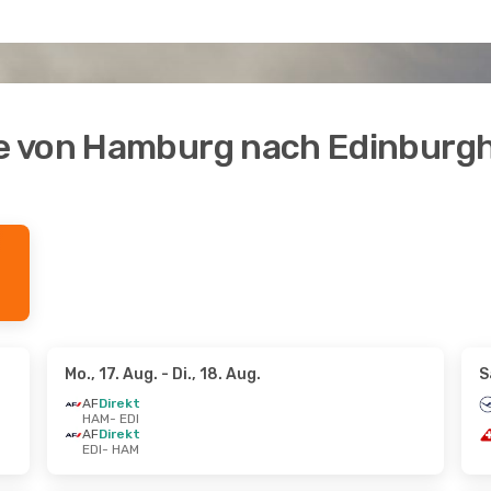
e von Hamburg nach Edinburg
Mo., 17. Aug.
- Di., 18. Aug.
S
AF
Direkt
HAM
- EDI
AF
Direkt
EDI
- HAM