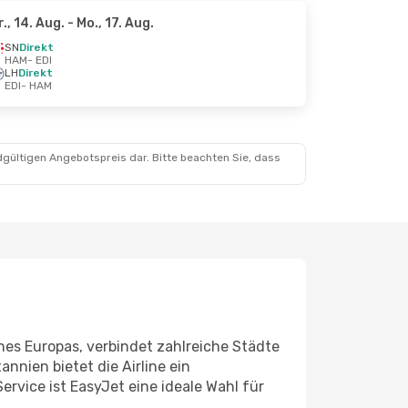
r., 14. Aug.
- Mo., 17. Aug.
SN
Direkt
HAM
- EDI
LH
Direkt
EDI
- HAM
dgültigen Angebotspreis dar. Bitte beachten Sie, dass
es Europas, verbindet zahlreiche Städte
nnien bietet die Airline ein
rvice ist EasyJet eine ideale Wahl für