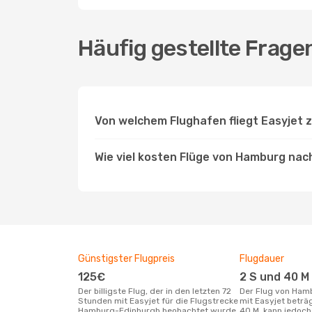
Häufig gestellte Frag
Von welchem Flughafen fliegt Easyjet
Wie viel kosten Flüge von Hamburg nac
Günstigster Flugpreis
Flugdauer
125€
2 S und 40 M
Der billigste Flug, der in den letzten 72
Der Flug von Hamburg nach Edinburgh
Stunden mit Easyjet für die Flugstrecke
mit Easyjet beträ
Hamburg-Edinburgh beobachtet wurde,
40 M, kann jedoc