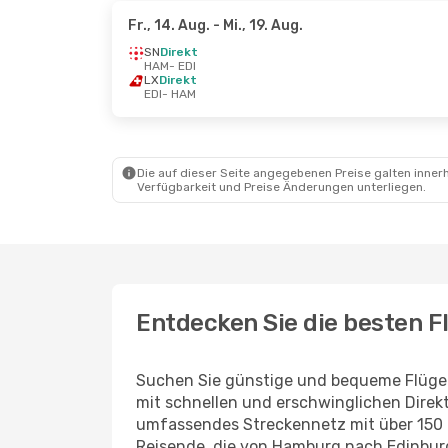
Fr., 14. Aug.
- Mi., 19. Aug.
SN
Direkt
HAM
- EDI
LX
Direkt
EDI
- HAM
Die auf dieser Seite angegebenen Preise galten innerh
Verfügbarkeit und Preise Änderungen unterliegen.
Entdecken Sie die besten F
Suchen Sie günstige und bequeme Flüge n
mit schnellen und erschwinglichen Direkt
umfassendes Streckennetz mit über 150 Zi
Reisende, die von Hamburg nach Edinbur