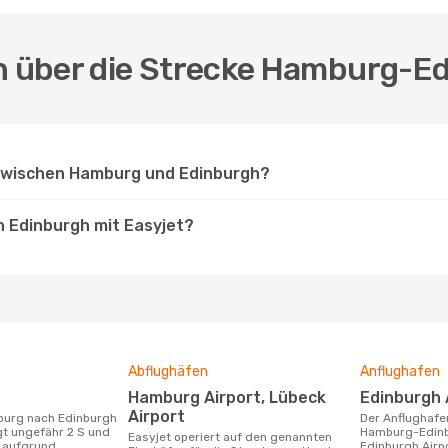
en über die Strecke Hamburg-Ed
 zwischen Hamburg und Edinburgh?
h Edinburgh mit Easyjet?
Abflughäfen
Anflughafen
Hamburg Airport, Lübeck
Edinburgh 
Airport
Der Anflughafen für die Flugstrecke
gt ungefähr 2 S und
Hamburg-Edinbu
Easyjet operiert auf den genannten
h aufgrund
Edinburgh Airpo