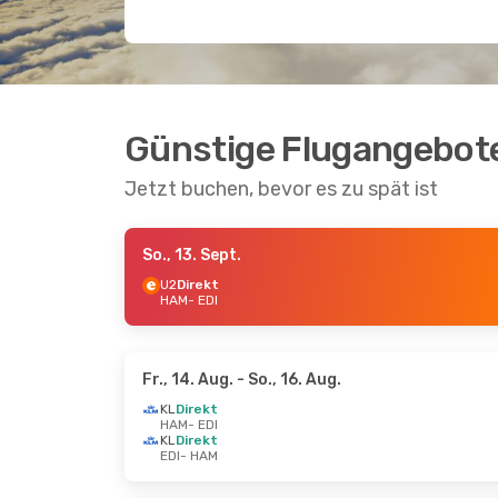
Günstige Flugangebot
Jetzt buchen, bevor es zu spät ist
So., 13. Sept.
U2
Direkt
HAM
- EDI
Fr., 14. Aug.
- So., 16. Aug.
KL
Direkt
HAM
- EDI
KL
Direkt
EDI
- HAM