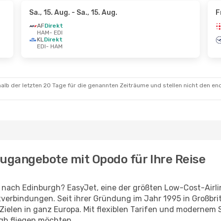
Sa., 15. Aug.
- Sa., 15. Aug.
F
AF
Direkt
HAM
- EDI
KL
Direkt
EDI
- HAM
alb der letzten 20 Tage für die genannten Zeiträume und stellen nicht den en
lugangebote mit Opodo für Ihre Reise
ach Edinburgh? EasyJet, eine der größten Low-Cost-Airlin
verbindungen. Seit ihrer Gründung im Jahr 1995 in Großbrita
elen in ganz Europa. Mit flexiblen Tarifen und modernem Se
gh fliegen möchten.