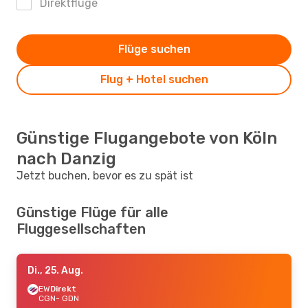
Direktflüge
Flüge suchen
Flug + Hotel suchen
Günstige Flugangebote von Köln
nach Danzig
Jetzt buchen, bevor es zu spät ist
Günstige Flüge für alle
Fluggesellschaften
Di., 25. Aug.
EW
Direkt
CGN
- GDN