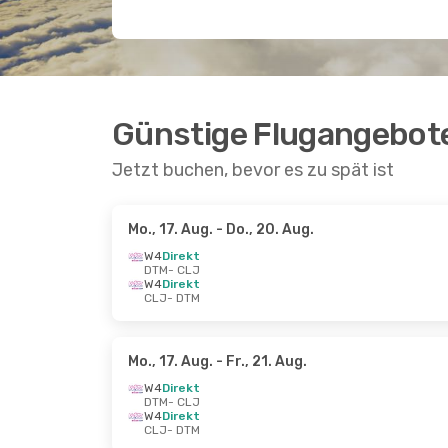
Günstige Flugangebot
Jetzt buchen, bevor es zu spät ist
Mo., 17. Aug.
- Do., 20. Aug.
W4
Direkt
DTM
- CLJ
W4
Direkt
CLJ
- DTM
Mo., 17. Aug.
- Fr., 21. Aug.
W4
Direkt
DTM
- CLJ
W4
Direkt
CLJ
- DTM