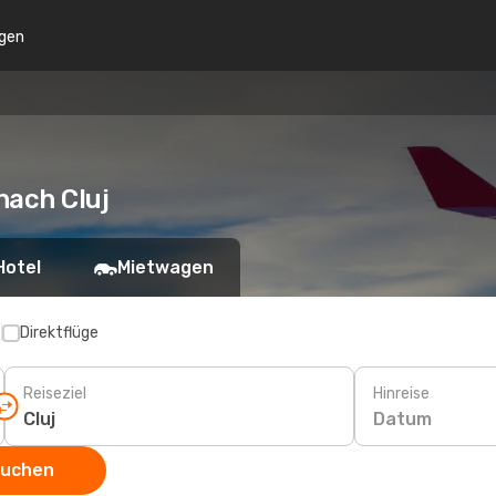
gen
nach Cluj
Hotel
Mietwagen
p
Direktflüge
Reiseziel
Hinreise
Datum
suchen