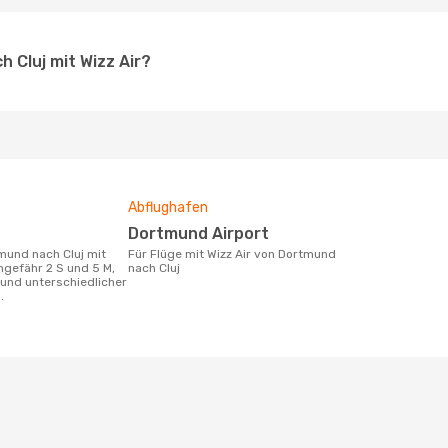
 Cluj mit Wizz Air?
Abflughafen
Dortmund Airport
Für Flüge mit Wizz Air von Dortmund
ngefähr 2 S und 5 M,
nach Cluj
und unterschiedlicher
.