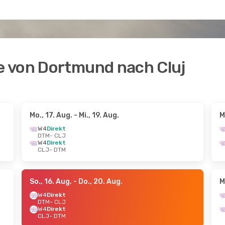
e von Dortmund nach Cluj
Mo., 17. Aug.
- Mi., 19. Aug.
M
W4
Direkt
DTM
- CLJ
W4
Direkt
CLJ
- DTM
So., 16. Aug.
- Do., 20. Aug.
M
W4
Direkt
DTM
- CLJ
W4
Direkt
CLJ
- DTM