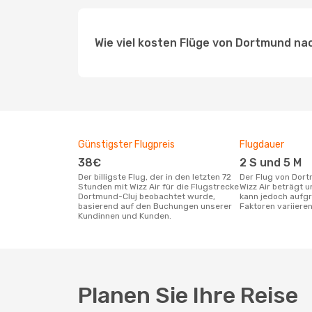
Wie viel kosten Flüge von Dortmund nach
Günstigster Flugpreis
Flugdauer
38€
2 S und 5 M
Der billigste Flug, der in den letzten 72
Der Flug von Dortmund nach Cluj mit
Stunden mit Wizz Air für die Flugstrecke
Wizz Air beträgt u
Dortmund-Cluj beobachtet wurde,
kann jedoch aufgr
basierend auf den Buchungen unserer
Faktoren variieren
Kundinnen und Kunden.
Planen Sie Ihre Reise