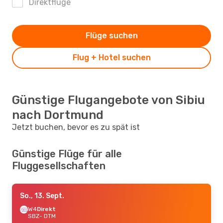
Direktflüge
Flüge suchen
Flug + Hotel suchen
Günstige Flugangebote von Sibiu
nach Dortmund
Jetzt buchen, bevor es zu spät ist
Günstige Flüge für alle
Fluggesellschaften
So., 13. Sept.
W4
Direkt
SBZ
- DTM