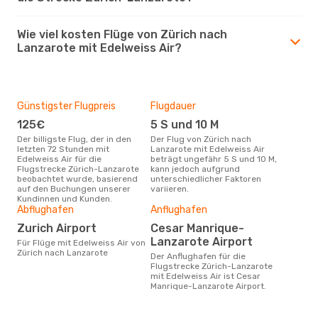
Wie viel kosten Flüge von Zürich nach
Lanzarote mit Edelweiss Air?
Günstigster Flugpreis
Flugdauer
125€
5 S und 10 M
Der billigste Flug, der in den
Der Flug von Zürich nach
letzten 72 Stunden mit
Lanzarote mit Edelweiss Air
Edelweiss Air für die
beträgt ungefähr 5 S und 10 M,
Flugstrecke Zürich-Lanzarote
kann jedoch aufgrund
beobachtet wurde, basierend
unterschiedlicher Faktoren
auf den Buchungen unserer
variieren.
Kundinnen und Kunden.
Abflughafen
Anflughafen
Zurich Airport
Cesar Manrique-
Lanzarote Airport
Für Flüge mit Edelweiss Air von
Zürich nach Lanzarote
Der Anflughafen für die
Flugstrecke Zürich-Lanzarote
mit Edelweiss Air ist Cesar
Manrique-Lanzarote Airport.