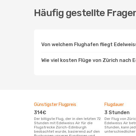
Häufig gestellte Frage
Von welchem Flughafen fliegt Edelweis
Wie viel kosten Flüge von Zürich nach 
Günstigster Flugpreis
Flugdauer
314€
3 Stunden
Der billigste Flug, der in den letzten 72
Der Flug von Zürich nach Edinburgh mit
Stunden mit Edelweiss Air für die
Edelweiss Air bet
Flugstrecke Zürich-Edinburgh
Stunden, kann je
beobachtet wurde, basierend auf den
unterschiedlicher 
Buchungen unserer Kundinnen und