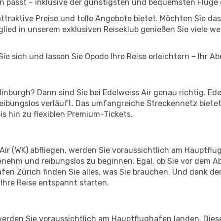
n passt – inklusive der günstigsten und bequemsten Flüge
 attraktive Preise und tolle Angebote bietet. Möchten Sie
lied in unserem exklusiven Reiseklub genießen Sie viele wei
ie sich und lassen Sie Opodo Ihre Reise erleichtern – Ihr A
nburgh? Dann sind Sie bei Edelweiss Air genau richtig. Edel
 reibungslos verläuft. Das umfangreiche Streckennetz biet
s hin zu flexiblen Premium-Tickets.
Air (WK) abfliegen, werden Sie voraussichtlich am Hauptflug
enehm und reibungslos zu beginnen. Egal, ob Sie vor dem A
n Zürich finden Sie alles, was Sie brauchen. Und dank de
Ihre Reise entspannt starten.
erden Sie voraussichtlich am Hauptflughafen landen. Diese