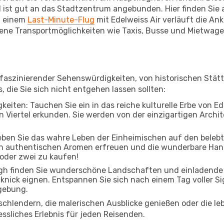
 ist gut an das Stadtzentrum angebunden. Hier finden Sie a
i einem
Last-Minute-Flug
mit Edelweiss Air verläuft die Ank
ene Transportmöglichkeiten wie Taxis, Busse und Mietwagen
r faszinierender Sehenswürdigkeiten, von historischen Stä
, die Sie sich nicht entgehen lassen sollten:
keiten: Tauchen Sie ein in das reiche kulturelle Erbe von E
Viertel erkunden. Sie werden von der einzigartigen Archite
leben Sie das wahre Leben der Einheimischen auf den beleb
 an authentischen Aromen erfreuen und die wunderbare Han
 oder zwei zu kaufen!
h finden Sie wunderschöne Landschaften und einladende Pa
cknick eignen. Entspannen Sie sich nach einem Tag voller S
gebung.
 schlendern, die malerischen Ausblicke genießen oder die 
essliches Erlebnis für jeden Reisenden.