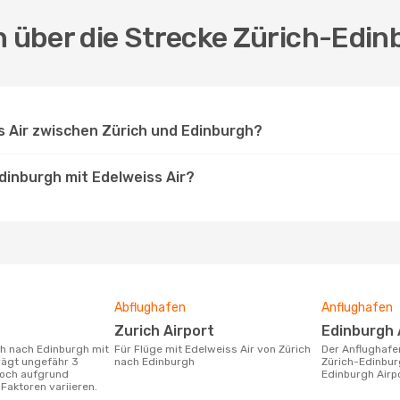
n über die Strecke Zürich-Edin
s Air zwischen Zürich und Edinburgh?
Edinburgh mit Edelweiss Air?
Abflughafen
Anflughafen
Zurich Airport
Edinburgh 
Für Flüge mit Edelweiss Air von Zürich
Der Anflughafen für die Flugstrecke
rägt ungefähr 3
nach Edinburgh
Zürich-Edinburg
doch aufgrund
Edinburgh Airpo
Faktoren variieren.