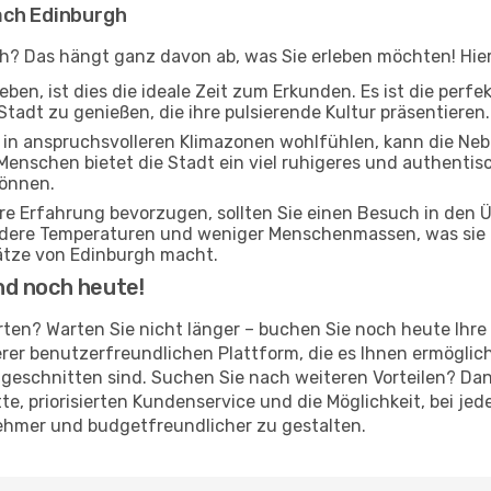
ach Edinburgh
gh? Das hängt ganz davon ab, was Sie erleben möchten! Hier 
ben, ist dies die ideale Zeit zum Erkunden. Es ist die perf
Stadt zu genießen, die ihre pulsierende Kultur präsentieren.
ch in anspruchsvolleren Klimazonen wohlfühlen, kann die Ne
Menschen bietet die Stadt ein viel ruhigeres und authentisc
können.
ere Erfahrung bevorzugen, sollten Sie einen Besuch in den
ildere Temperaturen und weniger Menschenmassen, was sie 
ätze von Edinburgh macht.
nd noch heute!
arten? Warten Sie nicht länger – buchen Sie noch heute Ihr
er benutzerfreundlichen Plattform, die es Ihnen ermöglich
geschnitten sind. Suchen Sie nach weiteren Vorteilen? Dan
atte, priorisierten Kundenservice und die Möglichkeit, bei 
nehmer und budgetfreundlicher zu gestalten.