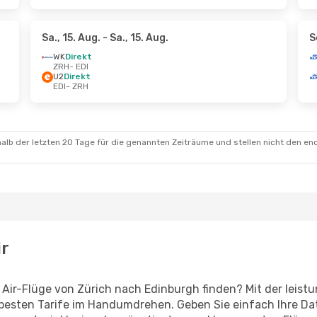
Sa., 15. Aug.
- Sa., 15. Aug.
S
WK
Direkt
ZRH
- EDI
U2
Direkt
EDI
- ZRH
alb der letzten 20 Tage für die genannten Zeiträume und stellen nicht den en
ir
s Air-Flüge von Zürich nach Edinburgh finden? Mit der lei
 besten Tarife im Handumdrehen. Geben Sie einfach Ihre Dat