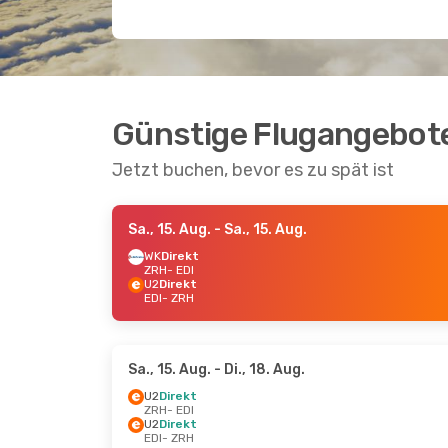
Günstige Flugangebote
Jetzt buchen, bevor es zu spät ist
Sa., 15. Aug.
- Sa., 15. Aug.
WK
Direkt
ZRH
- EDI
U2
Direkt
EDI
- ZRH
Sa., 15. Aug.
- Di., 18. Aug.
U2
Direkt
ZRH
- EDI
U2
Direkt
EDI
- ZRH