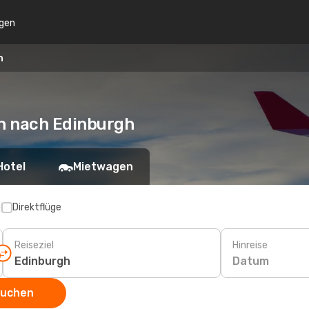
gen
h
ch nach Edinburgh
Hotel
Mietwagen
p
Direktflüge
Reiseziel
Hinreise
Datum
suchen