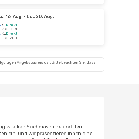
o., 16. Aug.
- Do., 20. Aug.
KL
Direkt
ZRH
- EDI
KL
Direkt
EDI
- ZRH
dgültigen Angebotspreis dar. Bitte beachten Sie, dass
stungsstarken Suchmaschine und den
en ein, und wir präsentieren Ihnen eine