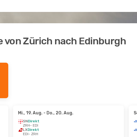
 von Zürich nach Edinburgh
Mi., 19. Aug.
- Do., 20. Aug.
S
SN
Direkt
ZRH
- EDI
LX
Direkt
EDI
- ZRH