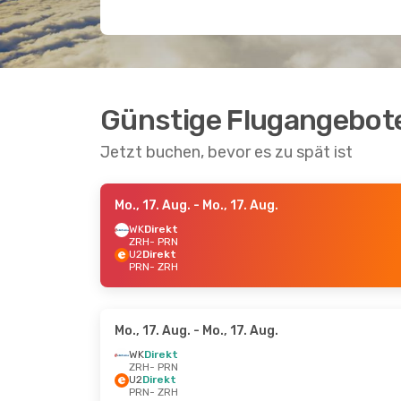
Günstige Flugangebote
Jetzt buchen, bevor es zu spät ist
Mo., 17. Aug.
- Mo., 17. Aug.
WK
Direkt
ZRH
- PRN
U2
Direkt
PRN
- ZRH
Mo., 17. Aug.
- Mo., 17. Aug.
WK
Direkt
ZRH
- PRN
U2
Direkt
PRN
- ZRH