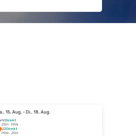
a., 15. Aug.
- Di., 18. Aug.
IV
Direkt
ZRH
- PRN
U2
Direkt
PRN
- ZRH