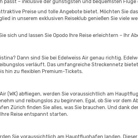
n passt – inklusive der günstigsten und bequemsten Flüge
 attraktive Preise und tolle Angebote bietet. Möchten Sie
lied in unserem exklusiven Reiseklub genießen Sie viele wei
ie sich und lassen Sie Opodo Ihre Reise erleichtern – Ihr A
stina? Dann sind Sie bei Edelweiss Air genau richtig. Edelwe
 reibungslos verläuft. Das umfangreiche Streckennetz biet
s hin zu flexiblen Premium-Tickets.
Air (WK) abfliegen, werden Sie voraussichtlich am Hauptflug
enehm und reibungslos zu beginnen. Egal, ob Sie vor dem A
n Zürich finden Sie alles, was Sie brauchen. Und dank de
Ihre Reise entspannt starten.
rden Sie voraussichtlich am Hauptflughafen landen. Dieser 