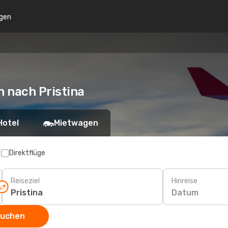
gen
h nach Pristina
Hotel
Mietwagen
p
Direktflüge
Reiseziel
Hinreise
Datum
suchen