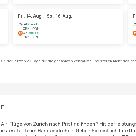
Fr., 14. Aug.
- So., 16. Aug.
F
IV
Direkt
ZRH
- PRN
U2
Direkt
PRN
- ZRH
alb der letzten 20 Tage für die genannten Zeiträume und stellen nicht den en
ir
 Air-Flüge von Zürich nach Pristina finden? Mit der leist
 besten Tarife im Handumdrehen. Geben Sie einfach Ihre Dat