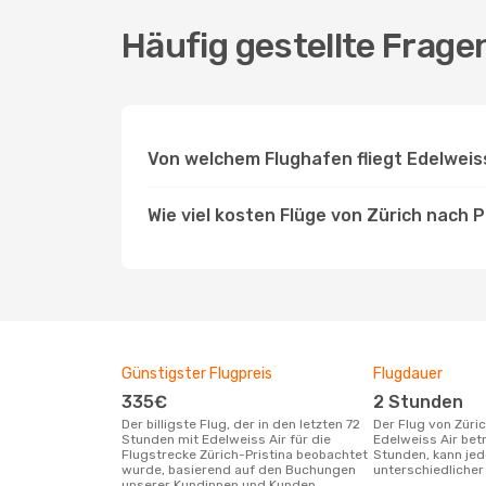
Häufig gestellte Fragen
Von welchem Flughafen fliegt Edelweiss
Wie viel kosten Flüge von Zürich nach P
Günstigster Flugpreis
Flugdauer
335€
2 Stunden
Der billigste Flug, der in den letzten 72
Der Flug von Zürich nach Pristina mit
Stunden mit Edelweiss Air für die
Edelweiss Air bet
Flugstrecke Zürich-Pristina beobachtet
Stunden, kann je
wurde, basierend auf den Buchungen
unterschiedlicher 
unserer Kundinnen und Kunden.