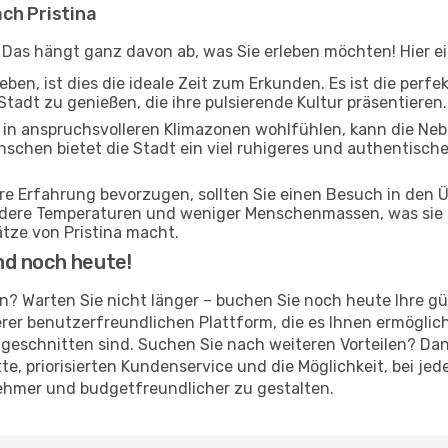
ch Pristina
? Das hängt ganz davon ab, was Sie erleben möchten! Hier ei
ben, ist dies die ideale Zeit zum Erkunden. Es ist die perf
Stadt zu genießen, die ihre pulsierende Kultur präsentieren.
ch in anspruchsvolleren Klimazonen wohlfühlen, kann die Ne
enschen bietet die Stadt ein viel ruhigeres und authentische
ere Erfahrung bevorzugen, sollten Sie einen Besuch in den
ildere Temperaturen und weniger Menschenmassen, was sie 
tze von Pristina macht.
nd noch heute!
rten? Warten Sie nicht länger – buchen Sie noch heute Ihre 
er benutzerfreundlichen Plattform, die es Ihnen ermöglich
geschnitten sind. Suchen Sie nach weiteren Vorteilen? Dan
atte, priorisierten Kundenservice und die Möglichkeit, bei 
nehmer und budgetfreundlicher zu gestalten.