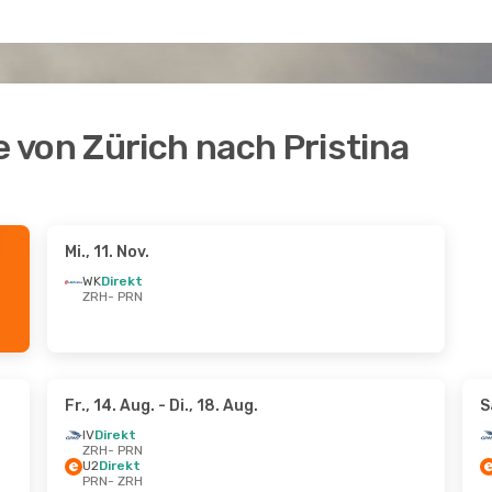
 von Zürich nach Pristina
Mi., 11. Nov.
WK
Direkt
ZRH
- PRN
Fr., 14. Aug.
- Di., 18. Aug.
S
IV
Direkt
ZRH
- PRN
U2
Direkt
PRN
- ZRH