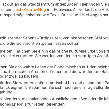
 ist gut an das Stadtzentrum angebunden. Hier finden Sie a
i einem
Last-Minute-Flug
mit Edelweiss Air verläuft die Anku
ransportmöglichkeiten wie Taxis, Busse und Mietwagen sor
 faszinierender Sehenswürdigkeiten, von historischen Stätt
, die Sie sich nicht entgehen lassen sollten:
eiten: Tauchen Sie ein in das reiche kulturelle Erbe von Pri
Viertel erkunden. Sie werden von der einzigartigen Archite
leben Sie das wahre Leben der Einheimischen auf den beleb
 an authentischen Aromen erfreuen und die wunderbare Han
 oder zwei zu kaufen!
 finden Sie wunderschöne Landschaften und einladende Park
cknick eignen. Entspannen Sie sich nach einem Tag voller S
gebung.
 schlendern, die malerischen Ausblicke genießen oder die 
sliches Erlebnis für jeden Reisenden.