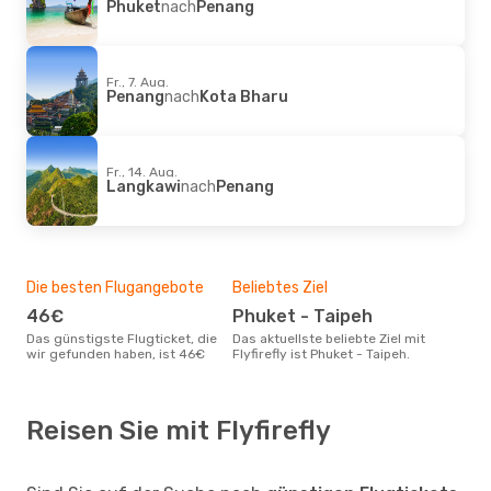
Phuket
nach
Penang
Fr., 7. Aug.
Penang
nach
Kota Bharu
Fr., 14. Aug.
Langkawi
nach
Penang
Die besten Flugangebote
Beliebtes Ziel
46€
Phuket - Taipeh
Das günstigste Flugticket, die
Das aktuellste beliebte Ziel mit
wir gefunden haben, ist 46€
Flyfirefly ist Phuket - Taipeh.
Reisen Sie mit Flyfirefly