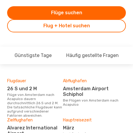
Flüge suchen
Flug + Hotel suchen
Günstigste Tage
Häufig gestellte Fragen
Flugdauer
Abflughafen
Dur
26 S und 2 M
Amsterdam Airport
16
Schiphol
Flüge von Amsterdam nach
Der durchschnittliche Preis für
Acapulco dauern
Flü
Bei Flügen von Amsterdam nach
durchschnittlich 26 S und 2 M.
Acap
Acapulco
Die tatsächliche Flugdauer kann
Prei
aufgrund verschiedener
letz
Faktoren abweichen.
Zielflughafen
Hauptreisezeit
Alvarez International
März