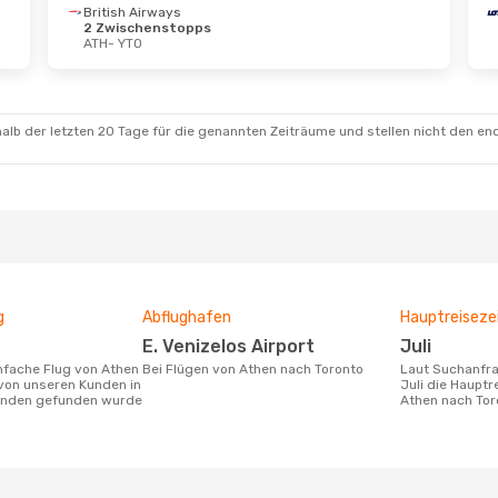
British Airways
2 Zwischenstopps
ATH
- YTO
alb der letzten 20 Tage für die genannten Zeiträume und stellen nicht den en
g
Abflughafen
Hauptreiseze
E. Venizelos Airport
Juli
Bei Flügen von Athen nach Toronto
Laut Suchanfragen unserer Kunden ist
von unseren Kunden in
Juli die Hauptr
tunden gefunden wurde
Athen nach Tor