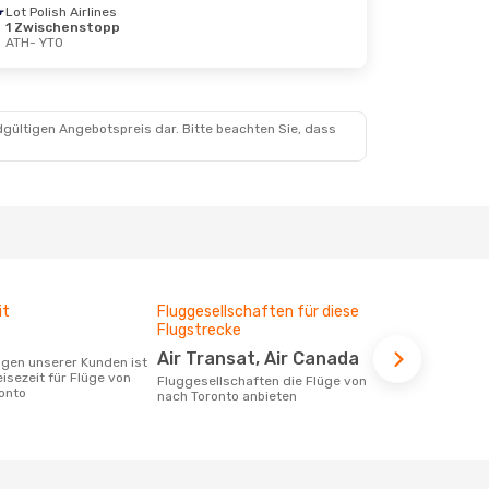
Lot Polish Airlines
1 Zwischenstopp
ATH
- YTO
dgültigen Angebotspreis dar. Bitte beachten Sie, dass
it
Fluggesellschaften für diese
Durchschnit
Flugstrecke
1060 €
Air Transat, Air Canada
Der durchschnittliche Preis für Flüge
eisezeit für Flüge von
von Athen n
Fluggesellschaften die Flüge von Athen
onto
Dieser Preis
nach Toronto anbieten
6 Monate be