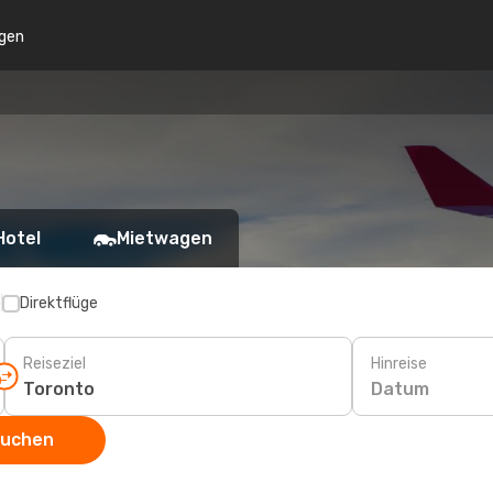
gen
o
Hotel
Mietwagen
p
Direktflüge
Reiseziel
Hinreise
Datum
suchen