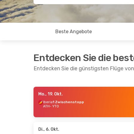
Beste Angebote
Entdecken Sie die bes
Entdecken Sie die günstigsten Flüge vo
Mo., 19. Okt.
Di., 6. Okt.
- So., 11. Okt.
Sa., 17.
Iberia
1 Zwischenstopp
ATH
- YTO
Lot Polish Airlines
ITA Ai
1 Zwischenstopp
ATH
- 
ATH
- YTO
ITA Ai
Lot Polish Airlines
YTO
- 
1 Zwischenstopp
YTO
- ATH
Di., 6. Okt.