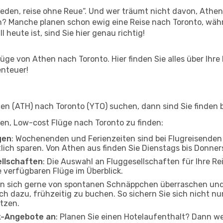
den, reise ohne Reue“. Und wer träumt nicht davon, Athen 
? Manche planen schon ewig eine Reise nach Toronto, währ
l heute ist, sind Sie hier genau richtig!
ge von Athen nach Toronto. Hier finden Sie alles über Ihre 
enteuer!
n (ATH) nach Toronto (YTO) suchen, dann sind Sie finden b
lfen, Low-cost Flüge nach Toronto zu finden:
gen
: Wochenenden und Ferienzeiten sind bei Flugreisenden b
tlich sparen. Von Athen aus finden Sie Dienstags bis Donner
ellschaften
: Die Auswahl an Fluggesellschaften für Ihre Re
 verfügbaren Flüge im Überblick.
en sich gerne von spontanen Schnäppchen überraschen un
och dazu, frühzeitig zu buchen. So sichern Sie sich nicht n
tzen.
ak-Angebote an
: Planen Sie einen Hotelaufenthalt? Dann we