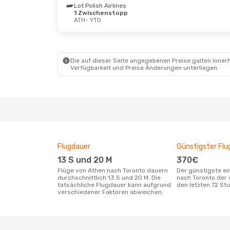
Lot Polish Airlines
1 Zwischenstopp
ATH
- YTO
Die auf dieser Seite angegebenen Preise galten innerh
Verfügbarkeit und Preise Änderungen unterliegen.
Flugdauer
Günstigster Flu
13 S und 20 M
370€
Flüge von Athen nach Toronto dauern
Der günstigste einfache Flug von Athen
durchschnittlich 13 S und 20 M. Die
nach Toronto der 
tatsächliche Flugdauer kann aufgrund
den letzten 72 S
verschiedener Faktoren abweichen.