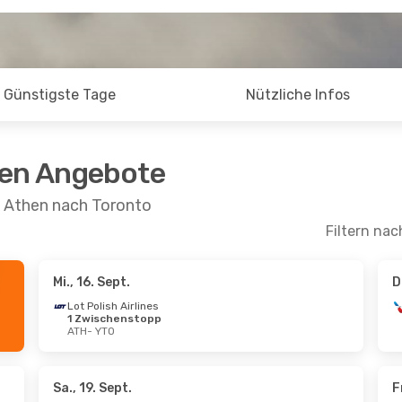
Günstigste Tage
Nützliche Infos
ten Angebote
n Athen nach Toronto
Filtern nac
Mi., 16. Sept.
D
 Okt.
- Sa., 24. Okt.
Sa., 29. Aug.
- Sa.,
Lot Polish Airlines
1 Zwischenstopp
rways
1 Zwischenstopp
Air Transat
Direkt
ATH
- YTO
YTO
ATH
- YTO
rways
1 Zwischenstopp
Air Transat
1 Zwis
ATH
YTO
- ATH
Sa., 19. Sept.
F