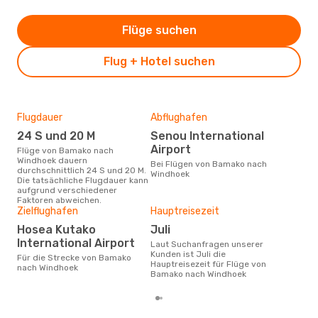
Flüge suchen
Flug + Hotel suchen
Flugdauer
Abflughafen
Dur
24 S und 20 M
Senou International
12
Airport
Flüge von Bamako nach
Der durchschnittliche Preis für
Windhoek dauern
Flü
Bei Flügen von Bamako nach
durchschnittlich 24 S und 20 M.
Win
Windhoek
Die tatsächliche Flugdauer kann
Prei
aufgrund verschiedener
letz
Faktoren abweichen.
Zielflughafen
Hauptreisezeit
Hosea Kutako
Juli
International Airport
Laut Suchanfragen unserer
Kunden ist Juli die
Für die Strecke von Bamako
Hauptreisezeit für Flüge von
nach Windhoek
Bamako nach Windhoek