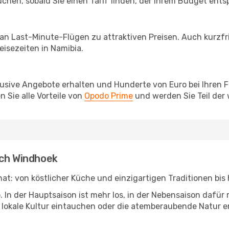
chen, sobald Sie einen Tarif finden, der Ihrem Budget entsp
 an Last-Minute-Flügen zu attraktiven Preisen. Auch kurzf
isezeiten in Namibia.
lusive Angebote erhalten und Hunderte von Euro bei Ihren 
 Sie alle Vorteile von
Opodo Prime
und werden Sie Teil der
ach Windhoek
 hat: von köstlicher Küche und einzigartigen Traditionen bi
b. In der Hauptsaison ist mehr los, in der Nebensaison dafü
die lokale Kultur eintauchen oder die atemberaubende Natur