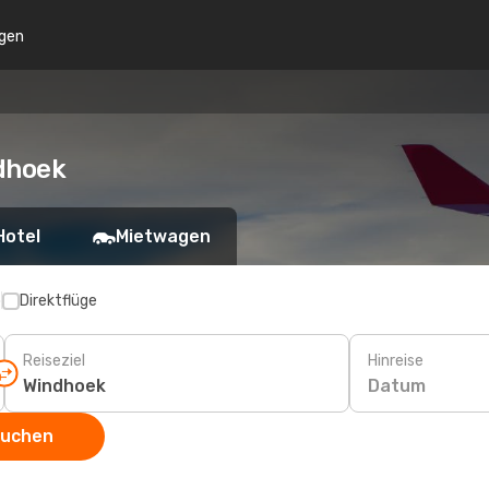
gen
ndhoek
Hotel
Mietwagen
p
Direktflüge
Reiseziel
Hinreise
Datum
suchen