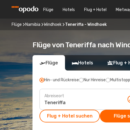
Flüge
Hotels
Flug + Hotel
Mietwa
Flüge
Namibia
Windhoek
Teneriffa - Windhoek
Flüge von Teneriffa nach Wi
Flüge
Hotels
Flug + 
Hin- und Rückreise
Nur Hinreise
Multistop
Abreiseort
Flug + Hotel suchen
Flüge 