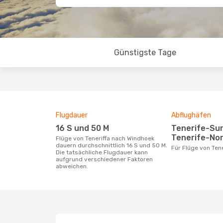
Günstigste Tage
Flugdauer
Abflughäfen
16 S und 50 M
Tenerife-Sur Airport,
Tenerife-Nor
Flüge von Teneriffa nach Windhoek
dauern durchschnittlich 16 S und 50 M.
Für Flüge von Te
Die tatsächliche Flugdauer kann
aufgrund verschiedener Faktoren
abweichen.