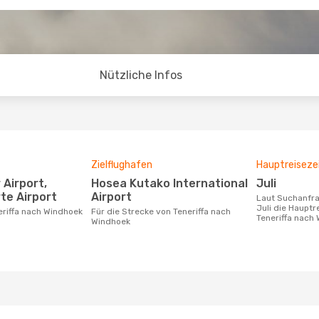
Nützliche Infos
Zielflughafen
Hauptreiseze
Hosea Kutako International
Juli
te Airport
Airport
Laut Suchanfragen unserer Kunden ist
Juli die Hauptr
neriffa nach Windhoek
Für die Strecke von Teneriffa nach
Teneriffa nach
Windhoek