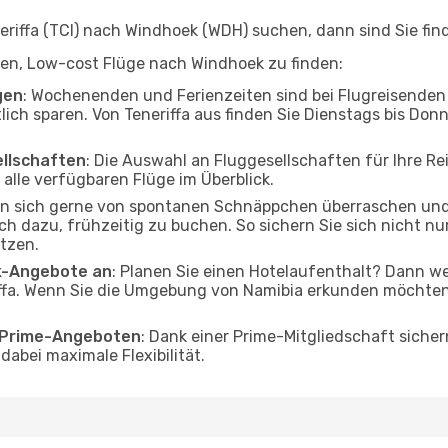
iffa (TCI) nach Windhoek (WDH) suchen, dann sind Sie find
elfen, Low-cost Flüge nach Windhoek zu finden:
gen
: Wochenenden und Ferienzeiten sind bei Flugreisenden b
lich sparen. Von Teneriffa aus finden Sie Dienstags bis Don
ellschaften
: Die Auswahl an Fluggesellschaften für Ihre Re
alle verfügbaren Flüge im Überblick.
en sich gerne von spontanen Schnäppchen überraschen un
och dazu, frühzeitig zu buchen. So sichern Sie sich nicht n
tzen.
ak-Angebote an
: Planen Sie einen Hotelaufenthalt? Dann we
ffa. Wenn Sie die Umgebung von Namibia erkunden möchten, 
o Prime-Angeboten
: Dank einer Prime-Mitgliedschaft sicher
abei maximale Flexibilität.