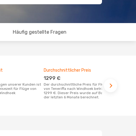
Häufig gestellte Fragen
it
Durchschnittlicher Preis
Günstigst
1299 €
Februar
Der durchschnittliche Preis für Flüge
Januar ist die beste Zeit um günstige
eisezeit für Flüge von
von Teneriffa nach Windhoek beträgt
Flüge von Te
 Windhoek
1299 €. Dieser Preis wurde auf Basis
buchen
der letzten 6 Monate berechnet.