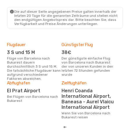
BCN
- BUH
Wizz Air Malta
Direkt
BUH
- BCN
Die auf dieser Seite angegebenen Preise galten innerhalb der
letzten 20 Tage für die genannten Zeiträume und stellen nicht
den endgültigen Angebotspreis dar. Bitte beachten Sie, dass
Verfügbarkeit und Preise Änderungen unterliegen.
Flugdauer
Günstigster Flug
Hau
3 S und 15 M
38€
M
Flüge von Barcelona nach
Der günstigste einfache Flug
Laut Suchanfragen unserer
Bukarest dauern
von Barcelona nach Bukarest
Kund
durchschnittlich 3 S und 15 M.
der von unseren Kunden in den
Haup
Die tatsächliche Flugdauer kann
letzten 72 Stunden gefunden
Bar
aufgrund verschiedener
wurde
Faktoren abweichen.
Dur
Abflughafen
Zielflughäfen
10
El Prat Airport
Henri Coanda
Der durchschnittliche Preis für
International Airport,
Bei Flügen von Barcelona nach
Flü
Bukarest
Baneasa - Aurel Vlaicu
Buka
International Airport
Prei
letz
Wenn Sie von Barcelona nach
Bukarest reisen