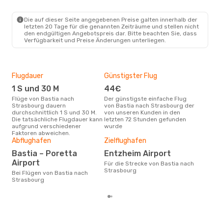
Die auf dieser Seite angegebenen Preise galten innerhalb der
letzten 20 Tage für die genannten Zeiträume und stellen nicht
den endgültigen Angebotspreis dar. Bitte beachten Sie, dass
Verfügbarkeit und Preise Änderungen unterliegen.
Flugdauer
Günstigster Flug
Hau
1 S und 30 M
44€
Jul
Flüge von Bastia nach
Der günstigste einfache Flug
Laut Suchanfragen unserer
Strasbourg dauern
von Bastia nach Strasbourg der
Kund
durchschnittlich 1 S und 30 M.
von unseren Kunden in den
Haup
Die tatsächliche Flugdauer kann
letzten 72 Stunden gefunden
Bas
aufgrund verschiedener
wurde
Dur
Faktoren abweichen.
Abflughafen
Zielflughafen
11
Der durchschnittliche Preis für
Bastia – Poretta
Entzheim Airport
Flü
Airport
Für die Strecke von Bastia nach
Stra
Strasbourg
Prei
Bei Flügen von Bastia nach
letz
Strasbourg