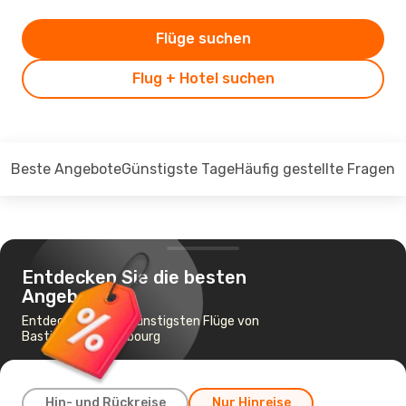
Flüge suchen
Flug + Hotel suchen
Beste Angebote
Günstigste Tage
Häufig gestellte Fragen
Entdecken Sie die besten
Angebote
Entdecken Sie die günstigsten Flüge von
Bastia nach Strasbourg
Hin- und Rückreise
Nur Hinreise