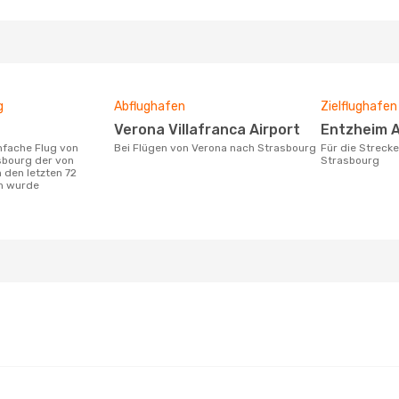
g
Abflughafen
Zielflughafen
Verona Villafranca Airport
Entzheim 
Bei Flügen von Verona nach Strasbourg
Für die Strecke von Verona nach
sbourg der von
Strasbourg
 den letzten 72
n wurde