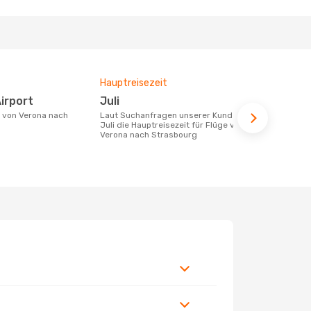
Hauptreisezeit
Durchschnit
Airport
Juli
1034 €
Laut Suchanfragen unserer Kunden ist
Der durchschnittliche Preis für Flüge
Juli die Hauptreisezeit für Flüge von
von Verona 
Verona nach Strasbourg
1034 €. Dies
der letzten 