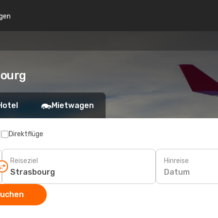
gen
bourg
Hotel
Mietwagen
p
Direktflüge
Reiseziel
Hinreise
Datum
suchen