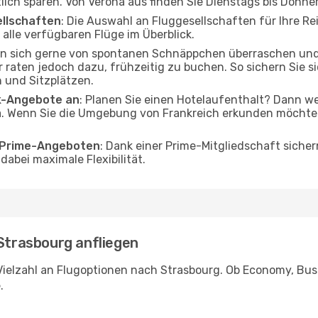
tlich sparen. Von Verona aus finden Sie Dienstags bis Donne
ellschaften
: Die Auswahl an Fluggesellschaften für Ihre Re
alle verfügbaren Flüge im Überblick.
en sich gerne von spontanen Schnäppchen überraschen un
r raten jedoch dazu, frühzeitig zu buchen. So sichern Sie s
 und Sitzplätzen.
ak-Angebote an
: Planen Sie einen Hotelaufenthalt? Dann we
. Wenn Sie die Umgebung von Frankreich erkunden möchten,
o Prime-Angeboten
: Dank einer Prime-Mitgliedschaft sicher
abei maximale Flexibilität.
 Strasbourg anfliegen
Vielzahl an Flugoptionen nach Strasbourg. Ob Economy, Busin
.