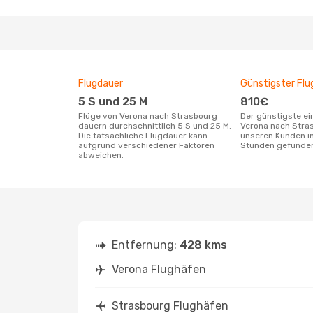
Flugdauer
Günstigster Flu
5 S und 25 M
810€
Flüge von Verona nach Strasbourg
Der günstigste einfache Flug von
dauern durchschnittlich 5 S und 25 M.
Verona nach Stra
Die tatsächliche Flugdauer kann
unseren Kunden in
aufgrund verschiedener Faktoren
Stunden gefunde
abweichen.
Entfernung:
428 kms
Verona Flughäfen
Strasbourg Flughäfen