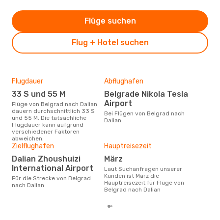
Flüge suchen
Flug + Hotel suchen
Flugdauer
Abflughafen
Dur
33 S und 55 M
Belgrade Nikola Tesla
10
Airport
Flüge von Belgrad nach Dalian
Der durchschnittliche Preis für
dauern durchschnittlich 33 S
Flüg
Bei Flügen von Belgrad nach
und 55 M. Die tatsächliche
betr
Dalian
Flugdauer kann aufgrund
wurd
verschiedener Faktoren
Mon
abweichen.
Zielflughafen
Hauptreisezeit
Dalian Zhoushuizi
März
International Airport
Laut Suchanfragen unserer
Kunden ist März die
Für die Strecke von Belgrad
Hauptreisezeit für Flüge von
nach Dalian
Belgrad nach Dalian