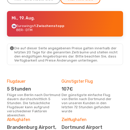
Mo., 17. Aug.
Mi., 19. Aug.
- Mo., 24. Aug.
Wizz Air Malta
Eurowings
1 Zwischenstopp
1 Zwischenstopp
BER
- DTM
BER
- DTM
Wizz Air Malta
1 Zwischenstopp
DTM
- BER
Die auf dieser Seite angegebenen Preise galten innerhalb der
letzten 20 Tage für die genannten Zeiträume und stellen nicht
den endgültigen Angebotspreis dar. Bitte beachten Sie, dass
Verfügbarkeit und Preise Änderungen unterliegen.
Flugdauer
Günstigster Flug
Hau
5 Stunden
107€
Jul
Flüge von Berlin nach Dortmund
Der günstigste einfache Flug
Laut Suchanfragen unserer
dauern durchschnittlich 5
von Berlin nach Dortmund der
Kund
Stunden. Die tatsächliche
von unseren Kunden in den
Haup
Flugdauer kann aufgrund
letzten 72 Stunden gefunden
Ber
verschiedener Faktoren
wurde
abweichen.
Gün
Abflughäfen
Zielflughafen
M
Brandenburg Airport,
Dortmund Airport