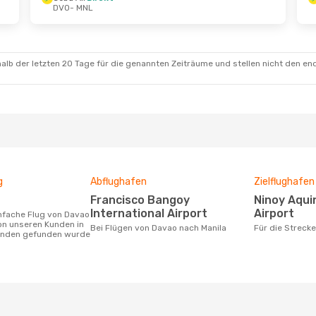
DVO
- MNL
alb der letzten 20 Tage für die genannten Zeiträume und stellen nicht den en
g
Abflughafen
Zielflughafen
Francisco Bangoy
Ninoy Aquino International
International Airport
Airport
on unseren Kunden in
Bei Flügen von Davao nach Manila
Für die Streck
tunden gefunden wurde