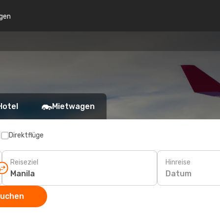
gen
Hotel
Mietwagen
p
Direktflüge
Reiseziel
Hinreise
Datum
suchen