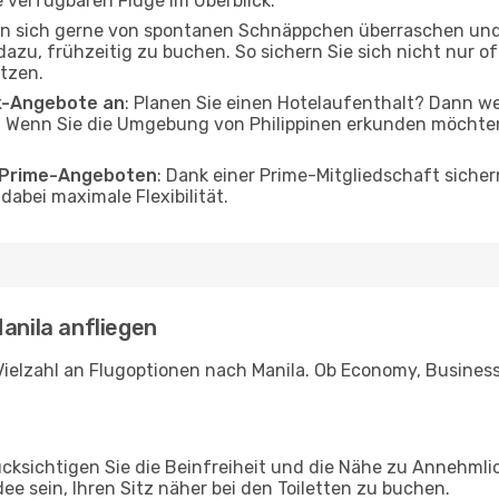
 verfügbaren Flüge im Überblick.
en sich gerne von spontanen Schnäppchen überraschen und
 dazu, frühzeitig zu buchen. So sichern Sie sich nicht nur 
tzen.
ak-Angebote an
: Planen Sie einen Hotelaufenthalt? Dann we
 Wenn Sie die Umgebung von Philippinen erkunden möchten, 
o Prime-Angeboten
: Dank einer Prime-Mitgliedschaft sicher
abei maximale Flexibilität.
anila anfliegen
ielzahl an Flugoptionen nach Manila. Ob Economy, Business o
ücksichtigen Sie die Beinfreiheit und die Nähe zu Annehmli
dee sein, Ihren Sitz näher bei den Toiletten zu buchen.