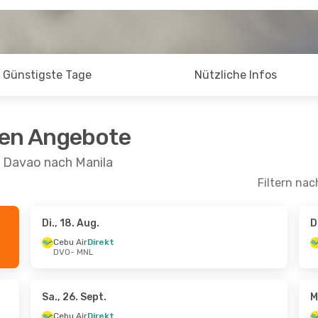
Günstigste Tage
Nützliche Infos
ten Angebote
n Davao nach Manila
Filtern nac
Di., 18. Aug.
D
.
- Mi., 26. Aug.
Di., 13. Okt.
- Do., 15. Okt.
Cebu Air
Direkt
DVO
- MNL
ekt
Philippine Airlines
Direkt
DVO
- MNL
ekt
Philippine Airlines
Direkt
MNL
- DVO
Sa., 26. Sept.
M
Cebu Air
Direkt