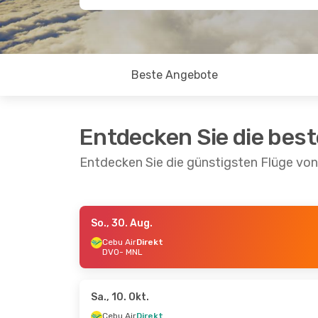
Beste Angebote
Entdecken Sie die bes
Entdecken Sie die günstigsten Flüge vo
So., 30. Aug.
So., 30. Aug.
- Mo., 7. Sept.
Sa., 22. Aug
Cebu Air
Direkt
DVO
- MNL
Cebu Air
Direkt
Cebu Air
Dir
DVO
- MNL
DVO
- MNL
Cebu Air
Direkt
Cebu Air
Dir
MNL
- DVO
MNL
- DVO
Sa., 10. Okt.
Cebu Air
Direkt