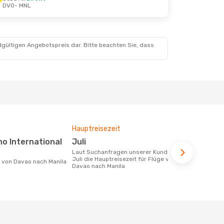
DVO
- MNL
dgültigen Angebotspreis dar. Bitte beachten Sie, dass
Hauptreisezeit
Fluggesell
Flugstreck
Juli
Cebu Pacific, Philippine
Laut Suchanfragen unserer Kunden ist
Airlines
Juli die Hauptreisezeit für Flüge von
e von Davao nach Manila
Davao nach Manila
Fluggesellschaften die Flüge von Davao
nach Manila 