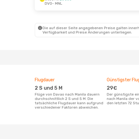
DVO
- MNL
Sa., 3. Okt.
- Mo., 5. Okt.
Cebu Air
Direkt
DVO
- MNL
Cebu Air
1 Zwischenstopp
MNL
- DVO
Die auf dieser Seite angegebenen Preise galten innerh
Verfügbarkeit und Preise Änderungen unterliegen.
Flugdauer
Günstigster Flu
2 S und 5 M
29€
Flüge von Davao nach Manila dauern
Der günstigste einfache Flug von Davao
durchschnittlich 2 S und 5 M. Die
nach Manila der v
tatsächliche Flugdauer kann aufgrund
den letzten 72 S
verschiedener Faktoren abweichen.