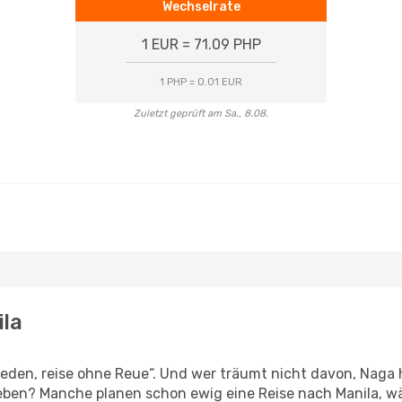
Wechselrate
1 EUR = 71.09 PHP
1 PHP = 0.01 EUR
Zuletzt geprüft am Sa., 8.08.
ila
den, reise ohne Reue“. Und wer träumt nicht davon, Naga h
leben? Manche planen schon ewig eine Reise nach Manila, w