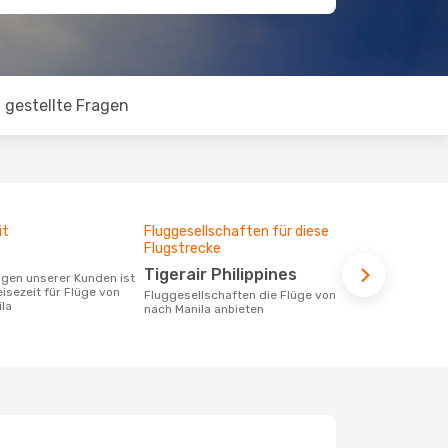
 gestellte Fragen
it
Fluggesellschaften für diese
Durchschnit
Flugstrecke
106 €
Tigerair Philippines
Der durchschnittliche Preis für Flüge
eisezeit für Flüge von
von Naga nac
Fluggesellschaften die Flüge von Naga
la
Dieser Preis
nach Manila anbieten
6 Monate be