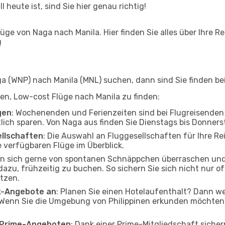
l heute ist, sind Sie hier genau richtig!
ge von Naga nach Manila. Hier finden Sie alles über Ihre Re
!
 (WNP) nach Manila (MNL) suchen, dann sind Sie finden bei
lfen, Low-cost Flüge nach Manila zu finden:
gen
: Wochenenden und Ferienzeiten sind bei Flugreisenden b
tlich sparen. Von Naga aus finden Sie Dienstags bis Donners
ellschaften
: Die Auswahl an Fluggesellschaften für Ihre Rei
 verfügbaren Flüge im Überblick.
en sich gerne von spontanen Schnäppchen überraschen und
 dazu, frühzeitig zu buchen. So sichern Sie sich nicht nur 
tzen.
ak-Angebote an
: Planen Sie einen Hotelaufenthalt? Dann we
Wenn Sie die Umgebung von Philippinen erkunden möchten, f
o Prime-Angeboten
: Dank einer Prime-Mitgliedschaft sicher