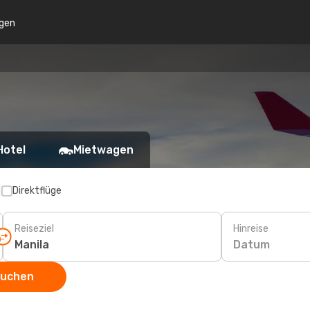
gen
Hotel
Mietwagen
p
Direktflüge
Reiseziel
Hinreise
Datum
suchen