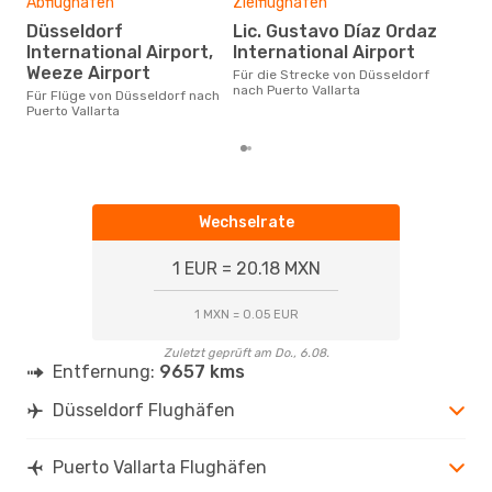
Abflughäfen
Zielflughafen
Gün
Düsseldorf
Lic. Gustavo Díaz Ordaz
D
International Airport,
International Airport
Mai ist die beste Zeit um
Weeze Airport
Für die Strecke von Düsseldorf
gün
nach Puerto Vallarta
nach
Für Flüge von Düsseldorf nach
Puerto Vallarta
Wechselrate
1 EUR = 20.18 MXN
1 MXN = 0.05 EUR
Zuletzt geprüft am Do., 6.08.
Entfernung:
9657 kms
Düsseldorf Flughäfen
Puerto Vallarta Flughäfen