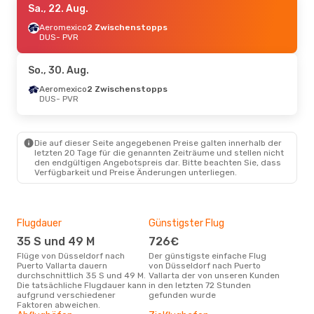
Sa., 22. Aug.
Aeromexico
2 Zwischenstopps
DUS
- PVR
So., 30. Aug.
Aeromexico
2 Zwischenstopps
DUS
- PVR
Die auf dieser Seite angegebenen Preise galten innerhalb der
letzten 20 Tage für die genannten Zeiträume und stellen nicht
den endgültigen Angebotspreis dar. Bitte beachten Sie, dass
Verfügbarkeit und Preise Änderungen unterliegen.
Flugdauer
Günstigster Flug
Hau
35 S und 49 M
726€
Jul
Flüge von Düsseldorf nach
Der günstigste einfache Flug
Laut Suchanfragen unserer
Puerto Vallarta dauern
von Düsseldorf nach Puerto
Kund
durchschnittlich 35 S und 49 M.
Vallarta der von unseren Kunden
Haup
Die tatsächliche Flugdauer kann
in den letzten 72 Stunden
Düss
aufgrund verschiedener
gefunden wurde
Faktoren abweichen.