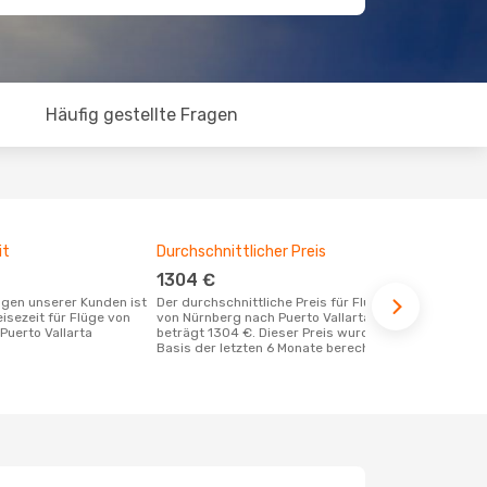
Häufig gestellte Fragen
it
Durchschnittlicher Preis
Günstigst
1304 €
März
Der durchschnittliche Preis für Flüge
Dezember ist die beste Zeit um
eisezeit für Flüge von
von Nürnberg nach Puerto Vallarta
günstige Fl
Puerto Vallarta
beträgt 1304 €. Dieser Preis wurde auf
Puerto Valla
Basis der letzten 6 Monate berechnet.