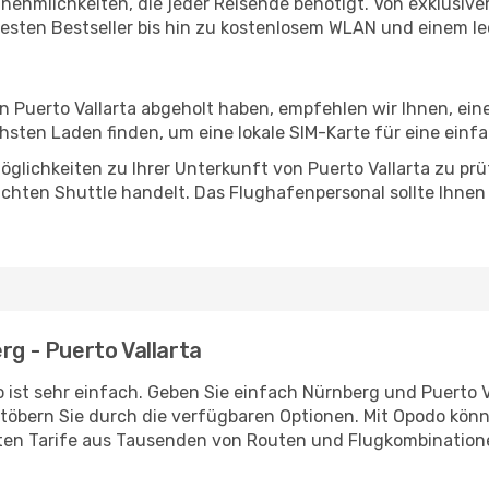
Annehmlichkeiten, die jeder Reisende benötigt. Von exklus
esten Bestseller bis hin zu kostenlosem WLAN und einem lec
in Puerto Vallarta abgeholt haben, empfehlen wir Ihnen, ei
sten Laden finden, um eine lokale SIM-Karte für eine einfa
glichkeiten zu Ihrer Unterkunft von Puerto Vallarta zu prüf
uchten Shuttle handelt. Das Flughafenpersonal sollte Ihnen
rg - Puerto Vallarta
 ist sehr einfach. Geben Sie einfach Nürnberg und Puerto Va
stöbern Sie durch die verfügbaren Optionen. Mit Opodo könne
ten Tarife aus Tausenden von Routen und Flugkombination