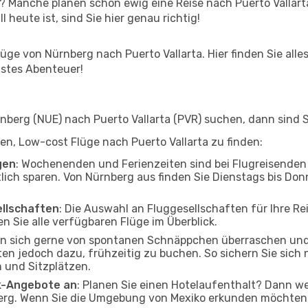
? Manche planen schon ewig eine Reise nach Puerto Vallart
l heute ist, sind Sie hier genau richtig!
ge von Nürnberg nach Puerto Vallarta. Hier finden Sie alles 
hstes Abenteuer!
erg (NUE) nach Puerto Vallarta (PVR) suchen, dann sind Si
lfen, Low-cost Flüge nach Puerto Vallarta zu finden:
gen
: Wochenenden und Ferienzeiten sind bei Flugreisenden b
tlich sparen. Von Nürnberg aus finden Sie Dienstags bis Don
ellschaften
: Die Auswahl an Fluggesellschaften für Ihre Re
n Sie alle verfügbaren Flüge im Überblick.
en sich gerne von spontanen Schnäppchen überraschen un
raten jedoch dazu, frühzeitig zu buchen. So sichern Sie sich 
 und Sitzplätzen.
ak-Angebote an
: Planen Sie einen Hotelaufenthalt? Dann we
rg. Wenn Sie die Umgebung von Mexiko erkunden möchten, f