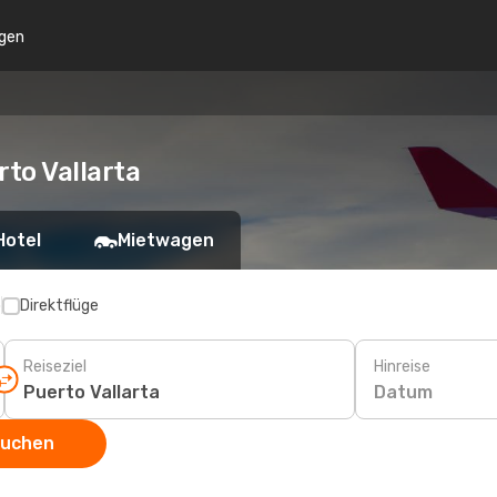
gen
to Vallarta
Hotel
Mietwagen
p
Direktflüge
Reiseziel
Hinreise
Datum
suchen