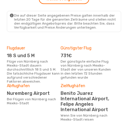
Klm Royal Dutch Airlines
1 Zwischenstopp
NUE
- MEX
Die auf dieser Seite angegebenen Preise galten innerhalb der
Air France
1 Zwischenstopp
letzten 20 Tage für die genannten Zeiträume und stellen nicht
MEX
- NUE
den endgültigen Angebotspreis dar. Bitte beachten Sie, dass
Verfügbarkeit und Preise Änderungen unterliegen.
Flugdauer
Günstigster Flug
Hau
18 S und 5 M
731€
Jul
Flüge von Nürnberg nach
Der günstigste einfache Flug
Laut Suchanfragen unserer
Mexiko-Stadt dauern
von Nürnberg nach Mexiko-
Kund
durchschnittlich 18 S und 5 M.
Stadt der von unseren Kunden
Haup
Die tatsächliche Flugdauer kann
in den letzten 72 Stunden
Nür
aufgrund verschiedener
gefunden wurde
Faktoren abweichen.
Abflughafen
Zielflughäfen
Gün
Nuremberg Airport
Benito Juarez
D
International Airport,
Bei Flügen von Nürnberg nach
Mexiko-Stadt
Juli ist die beste Zeit um
Felipe Angeles
gün
International Airport
nac
Wenn Sie von Nürnberg nach
Mexiko-Stadt reisen