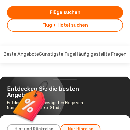
Flüge suchen
Flug + Hotel suchen
Beste Angebote
Günstigste Tage
Häufig gestellte Fragen
Entdecken Sie die besten
Angebote
Entdecken Sie die günstigsten Flüge von
Nürnberg nach Mexiko-Stadt
Hin- und Rückreise
Nur Hinreise