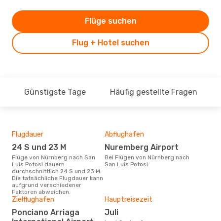
Flüge suchen
Flug + Hotel suchen
Günstigste Tage
Häufig gestellte Fragen
Flugdauer
Abflughafen
Dur
24 S und 23 M
Nuremberg Airport
13
Flüge von Nürnberg nach San
Bei Flügen von Nürnberg nach
Der durchschnittliche Preis für
Luis Potosi dauern
San Luis Potosi
Flü
durchschnittlich 24 S und 23 M.
Luis
Die tatsächliche Flugdauer kann
Dies
aufgrund verschiedener
der 
Faktoren abweichen.
Zielflughafen
Hauptreisezeit
Ponciano Arriaga
Juli