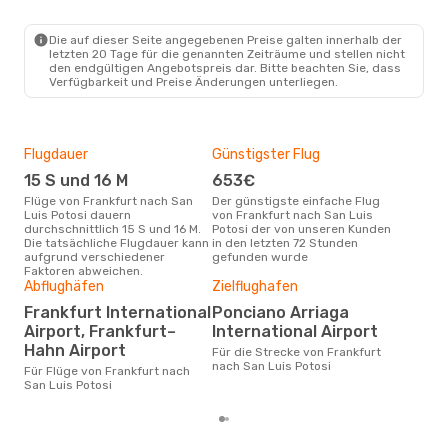
Mo., 7. Sept.
- Sa., 12. Sept.
Die auf dieser Seite angegebenen Preise galten innerhalb der
letzten 20 Tage für die genannten Zeiträume und stellen nicht
Aeromexico
den endgültigen Angebotspreis dar. Bitte beachten Sie, dass
2 Zwischenstopps
Verfügbarkeit und Preise Änderungen unterliegen.
FRA
- SLP
Aeromexico
2 Zwischenstopps
SLP
- FRA
Flugdauer
Günstigster Flug
Hau
15 S und 16 M
653€
Jul
Flüge von Frankfurt nach San
Der günstigste einfache Flug
Laut Suchanfragen unserer
Luis Potosi dauern
von Frankfurt nach San Luis
Kund
durchschnittlich 15 S und 16 M.
Potosi der von unseren Kunden
Haup
Die tatsächliche Flugdauer kann
in den letzten 72 Stunden
Fran
aufgrund verschiedener
gefunden wurde
Faktoren abweichen.
Abflughäfen
Zielflughafen
Gün
Frankfurt International
Ponciano Arriaga
D
Airport, Frankfurt–
International Airport
Juli ist die beste Zeit um
Hahn Airport
Für die Strecke von Frankfurt
güns
nach San Luis Potosi
nach
Für Flüge von Frankfurt nach
San Luis Potosi