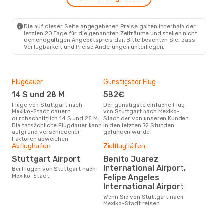
Mi., 19. Aug.
- Mi., 26. Aug.
Lufthansa
2 Zwischenstopps
Die auf dieser Seite angegebenen Preise galten innerhalb der
STR
- MEX
letzten 20 Tage für die genannten Zeiträume und stellen nicht
Air Canada
2 Zwischenstopps
den endgültigen Angebotspreis dar. Bitte beachten Sie, dass
MEX
- STR
Verfügbarkeit und Preise Änderungen unterliegen.
Flugdauer
Günstigster Flug
Hau
14 S und 28 M
582€
Jul
Flüge von Stuttgart nach
Der günstigste einfache Flug
Laut Suchanfragen unserer
Mexiko-Stadt dauern
von Stuttgart nach Mexiko-
Kund
durchschnittlich 14 S und 28 M.
Stadt der von unseren Kunden
Haup
Die tatsächliche Flugdauer kann
in den letzten 72 Stunden
Stu
aufgrund verschiedener
gefunden wurde
Faktoren abweichen.
Abflughafen
Zielflughäfen
Gün
Stuttgart Airport
Benito Juarez
D
International Airport,
Bei Flügen von Stuttgart nach
Mexiko-Stadt
Juli ist die beste Zeit um
Felipe Angeles
gün
International Airport
nac
Wenn Sie von Stuttgart nach
Mexiko-Stadt reisen