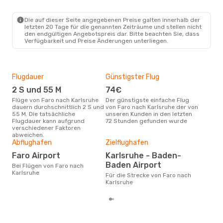
FAO
- FKB
Ryanair
Direkt
FKB
- FAO
Die auf dieser Seite angegebenen Preise galten innerhalb der
letzten 20 Tage für die genannten Zeiträume und stellen nicht
den endgültigen Angebotspreis dar. Bitte beachten Sie, dass
Verfügbarkeit und Preise Änderungen unterliegen.
Flugdauer
Günstigster Flug
Hau
2 S und 55 M
74€
Jul
Flüge von Faro nach Karlsruhe
Der günstigste einfache Flug
Laut Suchanfragen unserer
dauern durchschnittlich 2 S und
von Faro nach Karlsruhe der von
Kund
55 M. Die tatsächliche
unseren Kunden in den letzten
Haup
Flugdauer kann aufgrund
72 Stunden gefunden wurde
Far
verschiedener Faktoren
Dur
abweichen.
Abflughafen
Zielflughafen
10
Der durchschnittliche Preis für
Faro Airport
Karlsruhe - Baden-
Flüg
Baden Airport
Bei Flügen von Faro nach
betr
Karlsruhe
wurd
Für die Strecke von Faro nach
Mon
Karlsruhe