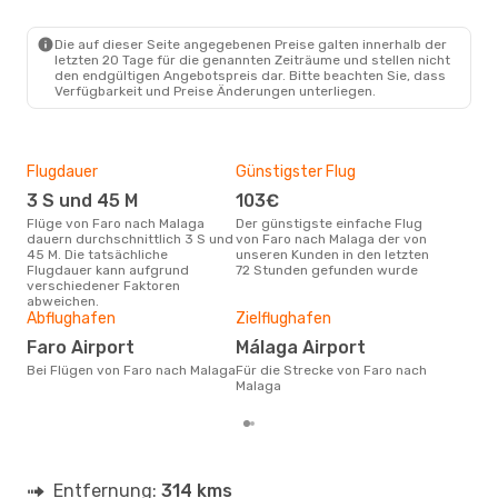
Die auf dieser Seite angegebenen Preise galten innerhalb der
letzten 20 Tage für die genannten Zeiträume und stellen nicht
den endgültigen Angebotspreis dar. Bitte beachten Sie, dass
Verfügbarkeit und Preise Änderungen unterliegen.
Flugdauer
Günstigster Flug
Hau
3 S und 45 M
103€
Jul
Flüge von Faro nach Malaga
Der günstigste einfache Flug
Laut Suchanfragen unserer
dauern durchschnittlich 3 S und
von Faro nach Malaga der von
Kund
45 M. Die tatsächliche
unseren Kunden in den letzten
Haup
Flugdauer kann aufgrund
72 Stunden gefunden wurde
Far
verschiedener Faktoren
abweichen.
Gün
Abflughafen
Zielflughafen
A
Faro Airport
Málaga Airport
März ist die beste Zeit um
Bei Flügen von Faro nach Malaga
Für die Strecke von Faro nach
gün
Malaga
Mal
Entfernung:
314 kms