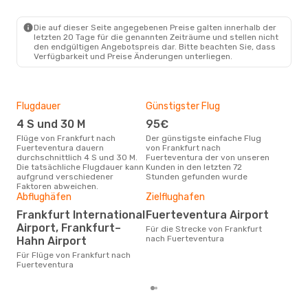
Swiss International Air Lines
1 Zwischenstopp
Die auf dieser Seite angegebenen Preise galten innerhalb der
FRA
- FUE
letzten 20 Tage für die genannten Zeiträume und stellen nicht
Brussels Airlines
1 Zwischenstopp
den endgültigen Angebotspreis dar. Bitte beachten Sie, dass
FUE
- FRA
Verfügbarkeit und Preise Änderungen unterliegen.
Flugdauer
Günstigster Flug
Hau
4 S und 30 M
95€
Jul
Flüge von Frankfurt nach
Der günstigste einfache Flug
Laut Suchanfragen unserer
Fuerteventura dauern
von Frankfurt nach
Kund
durchschnittlich 4 S und 30 M.
Fuerteventura der von unseren
Haup
Die tatsächliche Flugdauer kann
Kunden in den letzten 72
Fra
aufgrund verschiedener
Stunden gefunden wurde
Faktoren abweichen.
Dur
Abflughäfen
Zielflughafen
21
Frankfurt International
Fuerteventura Airport
Der durchschnittliche Preis für
Airport, Frankfurt–
Für die Strecke von Frankfurt
Flüg
nach Fuerteventura
Hahn Airport
Fuer
Dies
Für Flüge von Frankfurt nach
der 
Fuerteventura