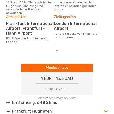
14 S und 55 M. Die tatsächliche
von unseren Kunden in den
Haup
Flugdauer kann aufgrund
letzten 72 Stunden gefunden
Fra
verschiedener Faktoren
wurde
abweichen.
Abflughäfen
Zielflughafen
Gün
Frankfurt International
London International
Jul
Airport, Frankfurt–
Airport
Juli ist die beste Zeit um
Hahn Airport
Für die Strecke von Frankfurt
güns
nach London
nac
Für Flüge von Frankfurt nach
London
Wechselrate
1 EUR = 1.63 CAD
1 CAD = 0.61 EUR
Zuletzt geprüft am So., 9.08.
Entfernung:
6486 kms
Frankfurt Flughäfen