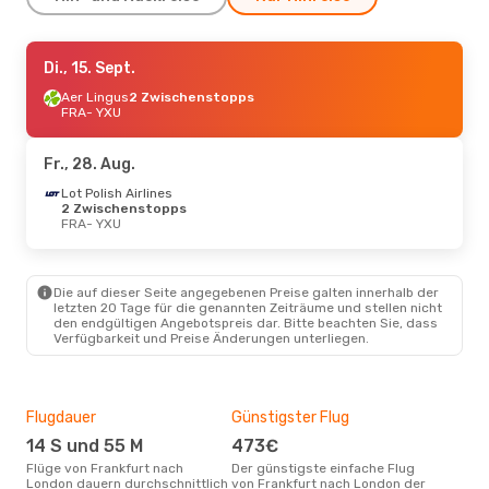
Do., 10. Sept.
Di., 15. Sept.
- Do., 17. Sept.
Lufthansa
Aer Lingus
2 Zwischenstopps
2 Zwischenstopps
FRA
FRA
- YXU
- YXU
Lufthansa
1 Zwischenstopp
YXU
- FRA
Fr., 28. Aug.
Di., 25. Aug.
Lot Polish Airlines
- Di., 1. Sept.
2 Zwischenstopps
Air Canada
FRA
- YXU
1 Zwischenstopp
FRA
- YXU
Air Canada
1 Zwischenstopp
YXU
- FRA
Die auf dieser Seite angegebenen Preise galten innerhalb der
letzten 20 Tage für die genannten Zeiträume und stellen nicht
Fr., 2. Okt.
- Sa., 10. Okt.
den endgültigen Angebotspreis dar. Bitte beachten Sie, dass
Verfügbarkeit und Preise Änderungen unterliegen.
Air Canada
1 Zwischenstopp
FRA
- YXU
Air Canada
1 Zwischenstopp
YXU
- FRA
Flugdauer
Günstigster Flug
Hau
14 S und 55 M
473€
Jul
Flüge von Frankfurt nach
Der günstigste einfache Flug
Laut Suchanfragen unserer
London dauern durchschnittlich
von Frankfurt nach London der
Kund