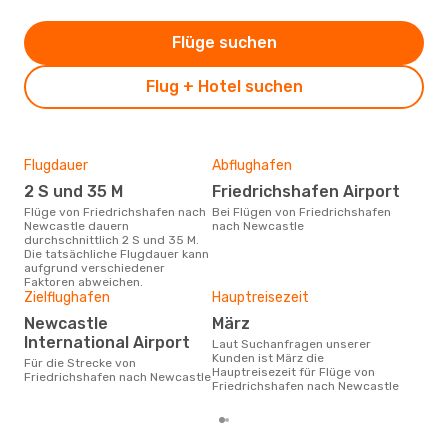
Flüge suchen
Flug + Hotel suchen
Flugdauer
Abflughafen
Dur
2 S und 35 M
Friedrichshafen Airport
4
Flüge von Friedrichshafen nach
Bei Flügen von Friedrichshafen
Der durchschnittliche Preis für
Newcastle dauern
nach Newcastle
Flü
durchschnittlich 2 S und 35 M.
New
Die tatsächliche Flugdauer kann
Dies
aufgrund verschiedener
der 
Faktoren abweichen.
Zielflughafen
Hauptreisezeit
Newcastle
März
International Airport
Laut Suchanfragen unserer
Kunden ist März die
Für die Strecke von
Hauptreisezeit für Flüge von
Friedrichshafen nach Newcastle
Friedrichshafen nach Newcastle