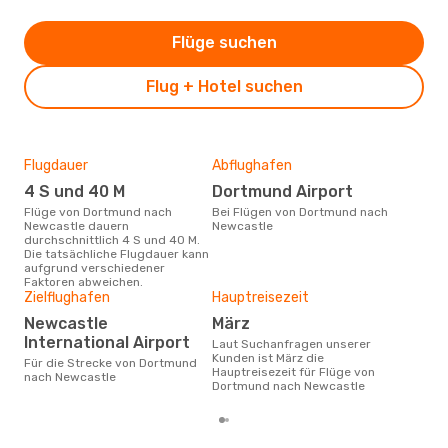
Flüge suchen
Flug + Hotel suchen
Flugdauer
Abflughafen
Dur
4 S und 40 M
Dortmund Airport
3
Flüge von Dortmund nach
Bei Flügen von Dortmund nach
Der durchschnittliche Preis für
Newcastle dauern
Newcastle
Flü
durchschnittlich 4 S und 40 M.
New
Die tatsächliche Flugdauer kann
Prei
aufgrund verschiedener
letz
Faktoren abweichen.
Zielflughafen
Hauptreisezeit
Newcastle
März
International Airport
Laut Suchanfragen unserer
Kunden ist März die
Für die Strecke von Dortmund
Hauptreisezeit für Flüge von
nach Newcastle
Dortmund nach Newcastle