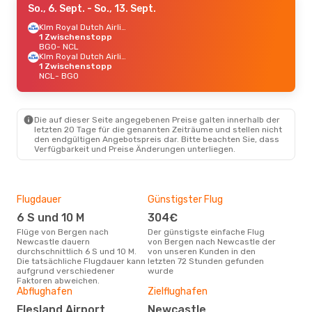
So., 6. Sept.
- So., 13. Sept.
Klm Royal Dutch Airlines
1 Zwischenstopp
BGO
- NCL
Klm Royal Dutch Airlines
1 Zwischenstopp
NCL
- BGO
Die auf dieser Seite angegebenen Preise galten innerhalb der
letzten 20 Tage für die genannten Zeiträume und stellen nicht
den endgültigen Angebotspreis dar. Bitte beachten Sie, dass
Verfügbarkeit und Preise Änderungen unterliegen.
Flugdauer
Günstigster Flug
Hau
6 S und 10 M
304€
M
Flüge von Bergen nach
Der günstigste einfache Flug
Laut Suchanfragen unserer
Newcastle dauern
von Bergen nach Newcastle der
Kund
durchschnittlich 6 S und 10 M.
von unseren Kunden in den
Haup
Die tatsächliche Flugdauer kann
letzten 72 Stunden gefunden
Ber
aufgrund verschiedener
wurde
Faktoren abweichen.
Gün
Abflughafen
Zielflughafen
A
Flesland Airport
Newcastle