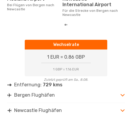
Mai ist die beste Zeit um
International Airport
Bei Flügen von Bergen nach
gün
Newcastle
Für die Strecke von Bergen nach
New
Newcastle
Wechselrate
1 EUR = 0.86 GBP
1 GBP = 1.16 EUR
Zuletzt geprüft am Sa., 8.08.
Entfernung:
729 kms
Bergen Flughäfen
Newcastle Flughäfen