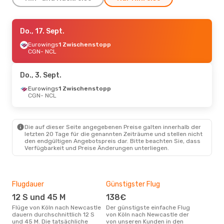
Do., 3. Sept.
Do., 17. Sept.
- So., 6. Sept.
Eurowings
Eurowings
1 Zwischenstopp
1 Zwischenstopp
CGN
CGN
- NCL
- NCL
TUI Airways
1 Zwischenstopp
NCL
- CGN
Do., 3. Sept.
Eurowings
1 Zwischenstopp
CGN
- NCL
Die auf dieser Seite angegebenen Preise galten innerhalb der
letzten 20 Tage für die genannten Zeiträume und stellen nicht
den endgültigen Angebotspreis dar. Bitte beachten Sie, dass
Verfügbarkeit und Preise Änderungen unterliegen.
Flugdauer
Günstigster Flug
Hau
12 S und 45 M
138€
M
Flüge von Köln nach Newcastle
Der günstigste einfache Flug
Laut Suchanfragen unserer
dauern durchschnittlich 12 S
von Köln nach Newcastle der
Kund
und 45 M. Die tatsächliche
von unseren Kunden in den
Haup