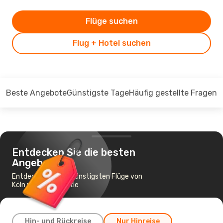
Flüge suchen
Flug + Hotel suchen
Beste Angebote
Günstigste Tage
Häufig gestellte Fragen
Entdecken Sie die besten
Angebote
Entdecken Sie die günstigsten Flüge von
Köln nach Newcastle
Hin- und Rückreise
Nur Hinreise