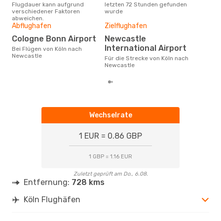
Flugdauer kann aufgrund
letzten 72 Stunden gefunden
Köl
verschiedener Faktoren
wurde
Dur
abweichen.
Abflughafen
Zielflughafen
3
Der durchschnittliche Preis für
Cologne Bonn Airport
Newcastle
Flü
International Airport
Bei Flügen von Köln nach
betr
Newcastle
wurd
Für die Strecke von Köln nach
Mon
Newcastle
Wechselrate
1 EUR = 0.86 GBP
1 GBP = 1.16 EUR
Zuletzt geprüft am Do., 6.08.
Entfernung:
728 kms
Köln Flughäfen