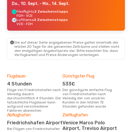
Do., 10. Sept.
- Mo., 14. Sept.
Flexflights
2 Zwischenstopps
FDH
- VCE
Lufthansa
2 Zwischenstopps
VCE
- FDH
Die auf dieser Seite angegebenen Preise galten innerhalb der
letzten 20 Tage für die genannten Zeiträume und stellen nicht
den endgültigen Angebotspreis dar. Bitte beachten Sie, dass
Verfügbarkeit und Preise Änderungen unterliegen.
Flugdauer
Günstigster Flug
Hau
4 Stunden
533€
Jul
Flüge von Friedrichshafen nach
Der günstigste einfache Flug
Laut Suchanfragen unserer
Venedig dauern
von Friedrichshafen nach
Kund
durchschnittlich 4 Stunden. Die
Venedig der von unseren
Haup
tatsächliche Flugdauer kann
Kunden in den letzten 72
Fri
aufgrund verschiedener
Stunden gefunden wurde
Faktoren abweichen.
Gün
Abflughafen
Zielflughäfen
Ju
Friedrichshafen Airport
Venice Marco Polo
August ist die beste Zeit um
Airport, Treviso Airport
Bei Flügen von Friedrichshafen
gün