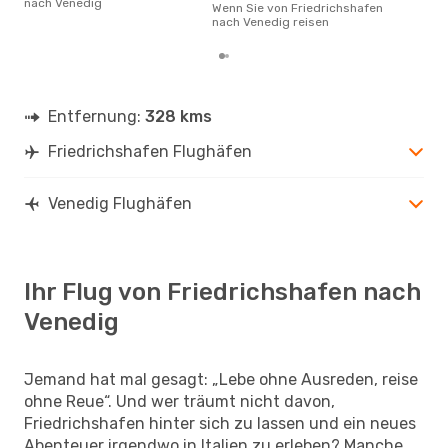
nach Venedig
Fri
Wenn Sie von Friedrichshafen
zu 
nach Venedig reisen
Entfernung:
328 kms
Friedrichshafen Flughäfen
Venedig Flughäfen
Ihr Flug von Friedrichshafen nach
Venedig
Jemand hat mal gesagt: „Lebe ohne Ausreden, reise
ohne Reue“. Und wer träumt nicht davon,
Friedrichshafen hinter sich zu lassen und ein neues
Abenteuer irgendwo in Italien zu erleben? Manche