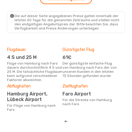
Sa., 3. Okt.
- Mi., 7. Okt.
Klm Royal Dutch Airlines
Die auf dieser Seite angegebenen Preise galten innerhalb der
1 Zwischenstopp
letzten 20 Tage für die genannten Zeiträume und stellen nicht
HAM
- FAO
den endgültigen Angebotspreis dar. Bitte beachten Sie, dass
TAP Portugal
1 Zwischenstopp
Verfügbarkeit und Preise Änderungen unterliegen.
FAO
- HAM
Flugdauer
Günstigster Flug
Hau
4 S und 25 M
61€
M
Flüge von Hamburg nach Faro
Der günstigste einfache Flug
Laut Suchanfragen unserer
dauern durchschnittlich 4 S und
von Hamburg nach Faro der von
Kund
25 M. Die tatsächliche Flugdauer
unseren Kunden in den letzten
Haup
kann aufgrund verschiedener
72 Stunden gefunden wurde
Ham
Faktoren abweichen.
Dur
Abflughäfen
Zielflughafen
17
Hamburg Airport,
Faro Airport
Der durchschnittliche Preis für
Lübeck Airport
Flü
Für die Strecke von Hamburg
betr
nach Faro
Für Flüge von Hamburg nach
wurd
Faro
Mon