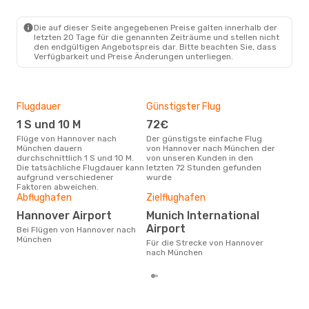
HAJ
- MUC
Lufthansa
Direkt
MUC
- HAJ
Die auf dieser Seite angegebenen Preise galten innerhalb der
letzten 20 Tage für die genannten Zeiträume und stellen nicht
den endgültigen Angebotspreis dar. Bitte beachten Sie, dass
Verfügbarkeit und Preise Änderungen unterliegen.
Flugdauer
Günstigster Flug
Hau
1 S und 10 M
72€
Jul
Flüge von Hannover nach
Der günstigste einfache Flug
Laut Suchanfragen unserer
München dauern
von Hannover nach München der
Kund
durchschnittlich 1 S und 10 M.
von unseren Kunden in den
Haup
Die tatsächliche Flugdauer kann
letzten 72 Stunden gefunden
Han
aufgrund verschiedener
wurde
Dur
Faktoren abweichen.
Abflughafen
Zielflughafen
2
Der durchschnittliche Preis für
Hannover Airport
Munich International
Flü
Airport
Bei Flügen von Hannover nach
Mün
München
Prei
Für die Strecke von Hannover
letz
nach München