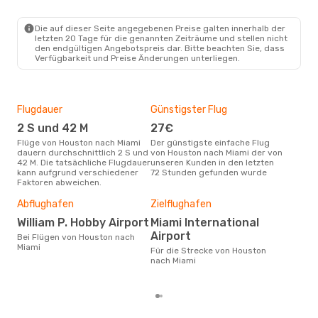
HOU
- MIA
Frontier Airlines
Direkt
MIA
- HOU
Die auf dieser Seite angegebenen Preise galten innerhalb der
letzten 20 Tage für die genannten Zeiträume und stellen nicht
den endgültigen Angebotspreis dar. Bitte beachten Sie, dass
Verfügbarkeit und Preise Änderungen unterliegen.
Flugdauer
Günstigster Flug
Hau
2 S und 42 M
27€
Jul
Flüge von Houston nach Miami
Der günstigste einfache Flug
Laut Suchanfragen unserer
dauern durchschnittlich 2 S und
von Houston nach Miami der von
Kund
42 M. Die tatsächliche Flugdauer
unseren Kunden in den letzten
Haup
kann aufgrund verschiedener
72 Stunden gefunden wurde
Hou
Faktoren abweichen.
Dur
Abflughafen
Zielflughafen
12
William P. Hobby Airport
Miami International
Der durchschnittliche Preis für
Airport
Bei Flügen von Houston nach
Flü
Miami
Für die Strecke von Houston
betr
nach Miami
wurd
Mon