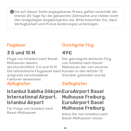
IST
- EAP
Ajet
Direkt
EAP
- IST
Die auf dieser Seite angegebenen Preise galten innerhalb der
letzten 20 Tage für die genannten Zeiträume und stellen nicht
den endgültigen Angebotspreis dar. Bitte beachten Sie, dass
Verfügbarkeit und Preise Änderungen unterliegen.
Flugdauer
Günstigster Flug
Hau
3 S und 10 M
49€
Jul
Flüge von Istanbul nach Basel-
Der günstigste einfache Flug
Laut Suchanfragen unserer
Mülhausen dauern
von Istanbul nach Basel-
Kund
durchschnittlich 3 S und 10 M.
Mülhausen der von unseren
Haup
Die tatsächliche Flugdauer kann
Kunden in den letzten 72
Ist
aufgrund verschiedener
Stunden gefunden wurde
Faktoren abweichen.
Abflughäfen
Zielflughäfen
Dur
Istanbul Sabiha Gökçen
EuroAirport Basel
12
International Airport,
Mulhouse Freiburg,
Der durchschnittliche Preis für
Istanbul Airport
EuroAirport Basel
Flüg
Mulhouse Freiburg
Für Flüge von Istanbul nach
Mülh
Basel-Mülhausen
Prei
Wenn Sie von Istanbul nach
letz
Basel-Mülhausen reisen