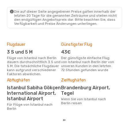
IST
- BER
Pegasus Airlines
Direkt
BER
- IST
Die auf dieser Seite angegebenen Preise galten innerhalb der
letzten 20 Tage für die genannten Zeiträume und stellen nicht
den endgültigen Angebotspreis dar. Bitte beachten Sie, dass
Verfügbarkeit und Preise Änderungen unterliegen.
Flugdauer
Günstigster Flug
Hau
3 S und 5 M
43€
Jul
Flüge von Istanbul nach Berlin
Der günstigste einfache Flug
Laut Suchanfragen unserer
dauern durchschnittlich 3 S und
von Istanbul nach Berlin der von
Kund
5 M. Die tatsächliche Flugdauer
unseren Kunden in den letzten
Haup
kann aufgrund verschiedener
72 Stunden gefunden wurde
Ista
Faktoren abweichen.
Abflughäfen
Zielflughäfen
Dur
Istanbul Sabiha Gökçen
Brandenburg Airport,
10
International Airport,
Tegel
Der durchschnittliche Preis für
Istanbul Airport
Flüg
Wenn Sie von Istanbul nach
betr
Berlin reisen
Für Flüge von Istanbul nach
wurd
Berlin
Mon