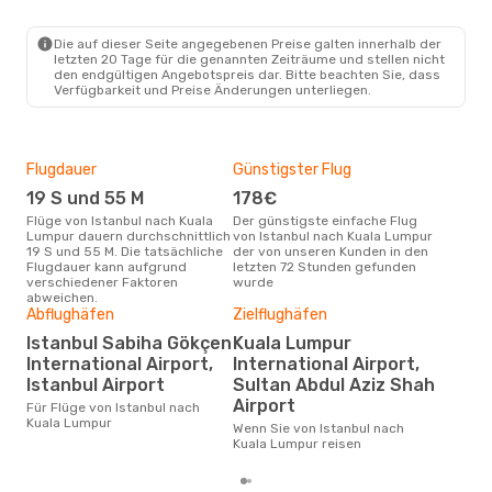
IST
- KUL
Air Arabia
1 Zwischenstopp
KUL
- IST
Die auf dieser Seite angegebenen Preise galten innerhalb der
letzten 20 Tage für die genannten Zeiträume und stellen nicht
den endgültigen Angebotspreis dar. Bitte beachten Sie, dass
Verfügbarkeit und Preise Änderungen unterliegen.
Flugdauer
Günstigster Flug
Hau
19 S und 55 M
178€
Jul
Flüge von Istanbul nach Kuala
Der günstigste einfache Flug
Laut Suchanfragen unserer
Lumpur dauern durchschnittlich
von Istanbul nach Kuala Lumpur
Kund
19 S und 55 M. Die tatsächliche
der von unseren Kunden in den
Haup
Flugdauer kann aufgrund
letzten 72 Stunden gefunden
Ist
verschiedener Faktoren
wurde
abweichen.
Abflughäfen
Zielflughäfen
Dur
Istanbul Sabiha Gökçen
Kuala Lumpur
5
International Airport,
International Airport,
Der durchschnittliche Preis für
Istanbul Airport
Sultan Abdul Aziz Shah
Flüg
Lum
Airport
Für Flüge von Istanbul nach
Prei
Kuala Lumpur
Wenn Sie von Istanbul nach
letz
Kuala Lumpur reisen