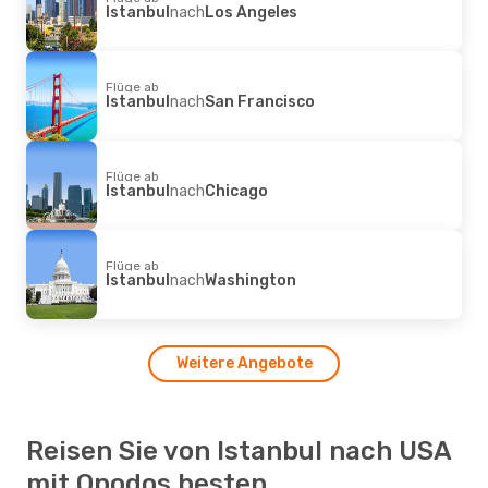
Istanbul
nach
Los Angeles
Flüge ab
Istanbul
nach
San Francisco
Flüge ab
Istanbul
nach
Chicago
Flüge ab
Istanbul
nach
Washington
Weitere Angebote
Reisen Sie von Istanbul nach USA
mit Opodos besten