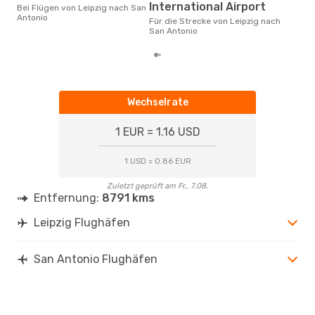
Januar ist die beste Zeit um
International Airport
Bei Flügen von Leipzig nach San
güns
Antonio
Für die Strecke von Leipzig nach
San
San Antonio
Wechselrate
1 EUR = 1.16 USD
1 USD = 0.86 EUR
Zuletzt geprüft am Fr., 7.08.
Entfernung:
8791 kms
Leipzig Flughäfen
San Antonio Flughäfen