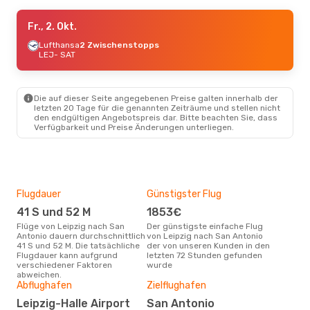
Fr., 2. Okt.
Fr., 2. Okt.
- Sa., 10. Okt.
Lufthansa
Lufthansa
2 Zwischenstopps
2 Zwischenstopps
LEJ
LEJ
- SAT
- SAT
Alaska Airlines
2 Zwischenstopps
SAT
- LEJ
Die auf dieser Seite angegebenen Preise galten innerhalb der
letzten 20 Tage für die genannten Zeiträume und stellen nicht
den endgültigen Angebotspreis dar. Bitte beachten Sie, dass
Verfügbarkeit und Preise Änderungen unterliegen.
Flugdauer
Günstigster Flug
Hau
41 S und 52 M
1853€
Jul
Flüge von Leipzig nach San
Der günstigste einfache Flug
Laut Suchanfragen unserer
Antonio dauern durchschnittlich
von Leipzig nach San Antonio
Kund
41 S und 52 M. Die tatsächliche
der von unseren Kunden in den
Haup
Flugdauer kann aufgrund
letzten 72 Stunden gefunden
Leip
verschiedener Faktoren
wurde
abweichen.
Gün
Abflughafen
Zielflughafen
N
Leipzig-Halle Airport
San Antonio