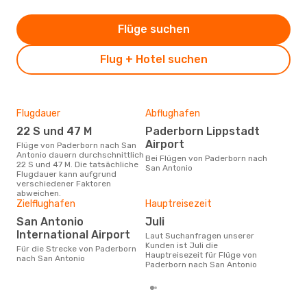
Flüge suchen
Flug + Hotel suchen
Flugdauer
Abflughafen
Dur
22 S und 47 M
Paderborn Lippstadt
11
Airport
Flüge von Paderborn nach San
Der durchschnittliche Preis für
Antonio dauern durchschnittlich
Flü
Bei Flügen von Paderborn nach
22 S und 47 M. Die tatsächliche
Anto
San Antonio
Flugdauer kann aufgrund
Prei
verschiedener Faktoren
letz
abweichen.
Zielflughafen
Hauptreisezeit
San Antonio
Juli
International Airport
Laut Suchanfragen unserer
Kunden ist Juli die
Für die Strecke von Paderborn
Hauptreisezeit für Flüge von
nach San Antonio
Paderborn nach San Antonio