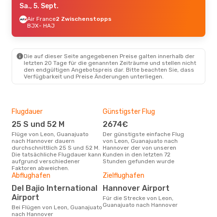
Sa., 5. Sept.
Air France
2 Zwischenstopps
BJX
- HAJ
Die auf dieser Seite angegebenen Preise galten innerhalb der
letzten 20 Tage für die genannten Zeiträume und stellen nicht
den endgültigen Angebotspreis dar. Bitte beachten Sie, dass
Verfügbarkeit und Preise Änderungen unterliegen.
Flugdauer
Günstigster Flug
Hau
25 S und 52 M
2674€
Jul
Flüge von Leon, Guanajuato
Der günstigste einfache Flug
Laut Suchanfragen unserer
nach Hannover dauern
von Leon, Guanajuato nach
Kund
durchschnittlich 25 S und 52 M.
Hannover der von unseren
Haup
Die tatsächliche Flugdauer kann
Kunden in den letzten 72
Leo
aufgrund verschiedener
Stunden gefunden wurde
Han
Faktoren abweichen.
Gün
Abflughafen
Zielflughafen
A
Del Bajio International
Hannover Airport
Dezember ist die beste Zeit um
Airport
Für die Strecke von Leon,
gün
Guanajuato nach Hannover
Gua
Bei Flügen von Leon, Guanajuato
buc
nach Hannover