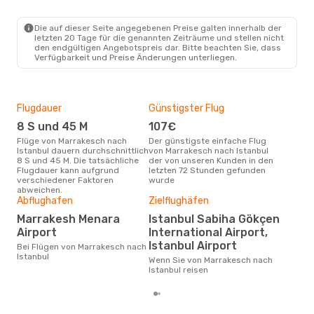
RAK
- IST
Turkish Airlines
Direkt
IST
- RAK
Die auf dieser Seite angegebenen Preise galten innerhalb der
letzten 20 Tage für die genannten Zeiträume und stellen nicht
den endgültigen Angebotspreis dar. Bitte beachten Sie, dass
Verfügbarkeit und Preise Änderungen unterliegen.
Flugdauer
Günstigster Flug
Hau
8 S und 45 M
107€
Jul
Flüge von Marrakesch nach
Der günstigste einfache Flug
Laut Suchanfragen unserer
Istanbul dauern durchschnittlich
von Marrakesch nach Istanbul
Kund
8 S und 45 M. Die tatsächliche
der von unseren Kunden in den
Haup
Flugdauer kann aufgrund
letzten 72 Stunden gefunden
Mar
verschiedener Faktoren
wurde
Dur
abweichen.
Abflughafen
Zielflughäfen
3
Marrakesh Menara
Istanbul Sabiha Gökçen
Der durchschnittliche Preis für
Airport
International Airport,
Flü
Ista
Istanbul Airport
Bei Flügen von Marrakesch nach
Prei
Istanbul
Wenn Sie von Marrakesch nach
letz
Istanbul reisen