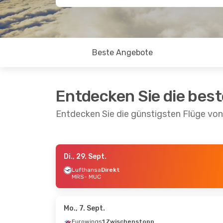
Beste Angebote
Entdecken Sie die bes
Entdecken Sie die günstigsten Flüge vo
Di., 29. Sept.
Do., 10. Sept.
- Mo., 14. Sept.
Mo., 21.
Lufthansa
Direkt
MRS
- MUC
Lufthansa
Direkt
Lufth
MRS
- MUC
MRS
-
Lufthansa
Direkt
Lufth
MUC
- MRS
MUC
-
Mo., 7. Sept.
Eurowings
1 Zwischenstopp