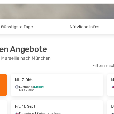
Günstigste Tage
Nützliche Infos
ten Angebote
n Marseille nach München
Filtern nac
Mi., 7. Okt.
M
 Sept.
- Mi., 30. Sept.
Do., 27. Aug.
- So.
Lufthansa
Direkt
MRS
- MUC
ansa
Direkt
Lufthansa
Direkt
 MUC
MRS
- MUC
ansa
Direkt
Lufthansa
Direkt
 MRS
MUC
- MRS
Fr., 11. Sept.
D
Eurowings
1 Zwischenstopp