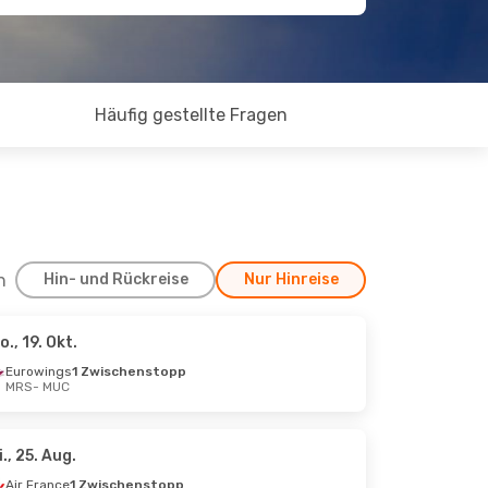
Häufig gestellte Fragen
h
Hin- und Rückreise
Nur Hinreise
o., 19. Okt.
, 6. Sept.
Eurowings
1 Zwischenstopp
MRS
- MUC
i., 25. Aug.
Air France
1 Zwischenstopp