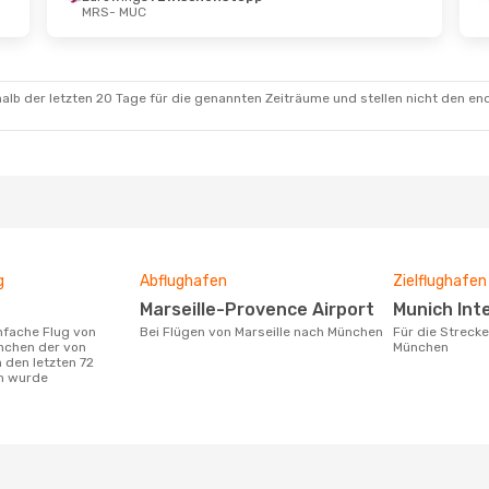
MRS
- MUC
Okt.
- Sa., 10. Okt.
So., 18. Okt.
- So.,
Klm Royal Dutch Airlines
Lufthansa
Direkt
schenstopp
MRS
- MUC
 MUC
Lufthansa
Direkt
Klm Royal Dutch Airlines
MUC
- MRS
alb der letzten 20 Tage für die genannten Zeiträume und stellen nicht den en
schenstopp
 MRS
g
Abflughafen
Zielflughafen
Marseille-Provence Airport
Munich In
Bei Flügen von Marseille nach München
Für die Strecke von Marseille nach
nchen der von
München
 den letzten 72
n wurde