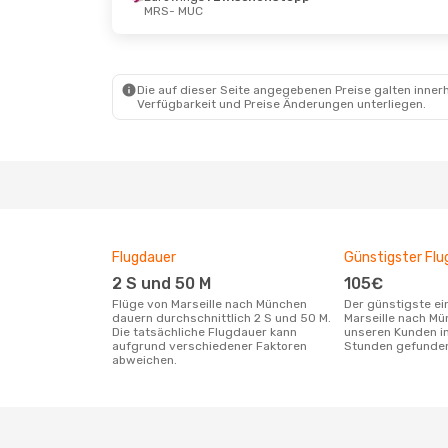
MRS
- MUC
Di., 18. Aug.
- Di., 25. Aug.
Sa., 3. 
Lufthansa
Direkt
MRS
- MUC
1 Zwi
Lufthansa
Direkt
MRS
-
MUC
- MRS
Die auf dieser Seite angegebenen Preise galten innerh
1 Zwi
Verfügbarkeit und Preise Änderungen unterliegen.
MUC
-
Flugdauer
Günstigster Flu
2 S und 50 M
105€
Flüge von Marseille nach München
Der günstigste einfache Flug von
dauern durchschnittlich 2 S und 50 M.
Marseille nach Mü
Die tatsächliche Flugdauer kann
unseren Kunden in
aufgrund verschiedener Faktoren
Stunden gefunde
abweichen.