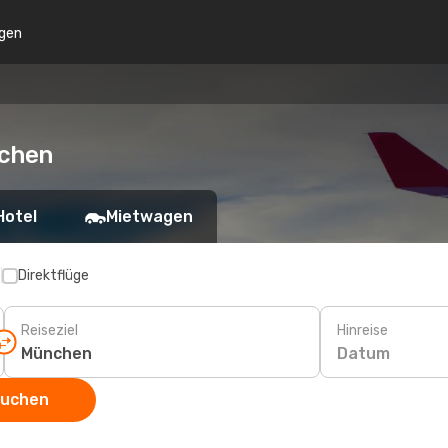
gen
nchen
Hotel
Mietwagen
p
Direktflüge
Reiseziel
Hinreise
Datum
suchen