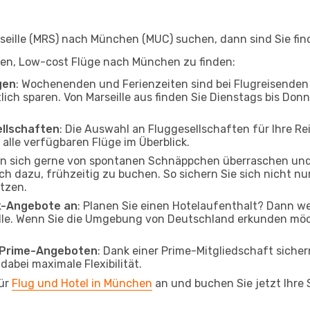
eille (MRS) nach München (MUC) suchen, dann sind Sie find
elfen, Low-cost Flüge nach München zu finden:
gen
: Wochenenden und Ferienzeiten sind bei Flugreisenden b
lich sparen. Von Marseille aus finden Sie Dienstags bis Don
ellschaften
: Die Auswahl an Fluggesellschaften für Ihre Re
alle verfügbaren Flüge im Überblick.
en sich gerne von spontanen Schnäppchen überraschen u
och dazu, frühzeitig zu buchen. So sichern Sie sich nicht n
tzen.
ak-Angebote an
: Planen Sie einen Hotelaufenthalt? Dann we
lle. Wenn Sie die Umgebung von Deutschland erkunden möcht
o Prime-Angeboten
: Dank einer Prime-Mitgliedschaft sicher
abei maximale Flexibilität.
für
Flug und Hotel in München
an und buchen Sie jetzt Ihre 