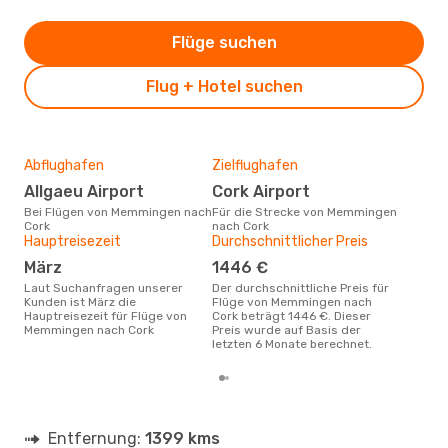
Flüge suchen
Flug + Hotel suchen
Abflughafen
Zielflughafen
Gün
Allgaeu Airport
Cork Airport
Jul
Bei Flügen von Memmingen nach
Für die Strecke von Memmingen
Juli ist die beste Zeit um
Cork
nach Cork
gün
Hauptreisezeit
Durchschnittlicher Preis
nac
März
1446 €
Laut Suchanfragen unserer
Der durchschnittliche Preis für
Kunden ist März die
Flüge von Memmingen nach
Hauptreisezeit für Flüge von
Cork beträgt 1446 €. Dieser
Memmingen nach Cork
Preis wurde auf Basis der
letzten 6 Monate berechnet.
Entfernung:
1399 kms