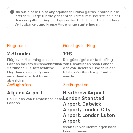
FMM
- LON
Ryanair
Direkt
LON
- FMM
Die auf dieser Seite angegebenen Preise galten innerhalb der
letzten 20 Tage für die genannten Zeiträume und stellen nicht
den endgültigen Angebotspreis dar. Bitte beachten Sie, dass
Verfügbarkeit und Preise Änderungen unterliegen.
Flugdauer
Günstigster Flug
Hau
2 Stunden
14€
Jul
Flüge von Memmingen nach
Der günstigste einfache Flug
Laut Suchanfragen unserer
London dauern durchschnittlich
von Memmingen nach London
Kund
2 Stunden. Die tatsächliche
der von unseren Kunden in den
Haup
Flugdauer kann aufgrund
letzten 72 Stunden gefunden
Mem
verschiedener Faktoren
wurde
abweichen.
Abflughafen
Zielflughäfen
Dur
Allgaeu Airport
Heathrow Airport,
10
London Stansted
Bei Flügen von Memmingen nach
London
Der durchschnittliche Preis für
Airport, Gatwick
Flü
Airport, London City
Lon
Airport, London Luton
Prei
letz
Airport
Wenn Sie von Memmingen nach
London reisen