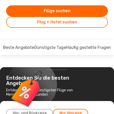
Flüge suchen
Flug + Hotel suchen
Beste Angebote
Günstigste Tage
Häufig gestellte Fragen
Entdecken Sie die besten
Angebote
Entdecken Sie die günstigsten Flüge von
Memmingen nach London
Hin- und Rückreise
Nur Hinreise